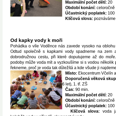
Maximální počet dětí:
20
Období konání:
celoročně
Účastnický poplatek:
100 
Klíčová slova:
poznáváme 
Od kapky vody k moři
Pohádka o víle Voděnce nás zavede vysoko na oblohu
Odtud společně s kapkami vody spadneme na zem a
dobrodružnou cestu, při které doputujeme až do moře
podoby může voda mít a vyzkoušíme si s vodou několik 
řekneme, proč je voda tak důležítá a kde všude ji najdeme
Místo:
Ekocentrum Včelín a
Doporučená věková skup
6 let), 1. tř. ZŠ
Čas:
90 min.
Maximální počet dětí:
20
Období konání:
celoročně
Účastnický poplatek:
100 
Klíčová slova:
voda ja