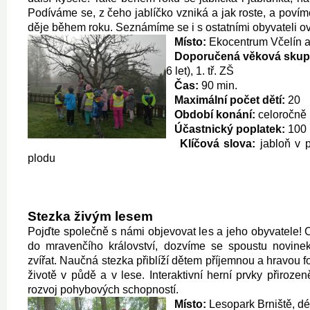
Podíváme se, z čeho jablíčko vzniká a jak roste, a povíme
děje během roku. Seznámíme se i s ostatními obyvateli 
Místo:
Ekocentrum Včelín a
Doporučená věková skup
6 let), 1. tř. ZŠ
Čas:
90 min.
Maximální počet dětí:
20
Období konání:
celoročně
Účastnický poplatek:
100 
Klíčová slova:
jabloň v 
plodu
Stezka živým lesem
Pojďte společně s námi objevovat les a jeho obyvatele
do mravenčího království, dozvíme se spoustu novinek
zvířat. Naučná stezka přiblíží dětem příjemnou a hravou 
životě v půdě a v lese. Interaktivní herní prvky přirozen
rozvoj pohybových schopností.
Místo:
Lesopark Brniště, dé