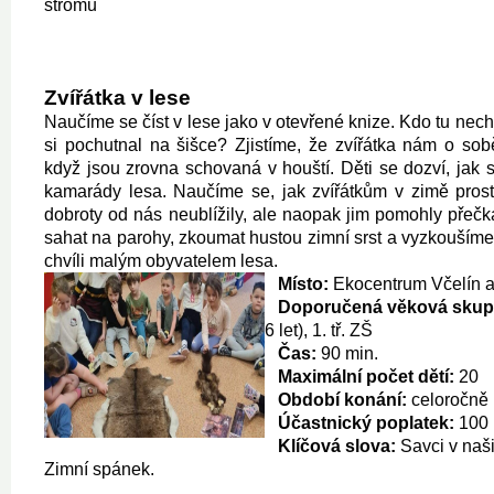
stromu
Zvířátka v lese
Naučíme se číst v lese jako v otevřené knize. Kdo tu nec
si pochutnal na šišce? Zjistíme, že zvířátka nám o sobě
když jsou zrovna schovaná v houští. Děti se dozví, jak 
kamarády lesa. Naučíme se, jak zvířátkům v zimě prostří
dobroty od nás neublížily, ale naopak jim pomohly přeč
sahat na parohy, zkoumat hustou zimní srst a vyzkoušíme s
chvíli malým obyvatelem lesa.
Místo:
Ekocentrum Včelín a
D
oporu
čená věková skup
6 let), 1. tř. ZŠ
Čas:
90 min.
Maximální počet dětí:
20
Období konání:
celoročně
Účastnický poplatek:
100 
Klíčová slova:
Savci v naši
Zimní spánek.