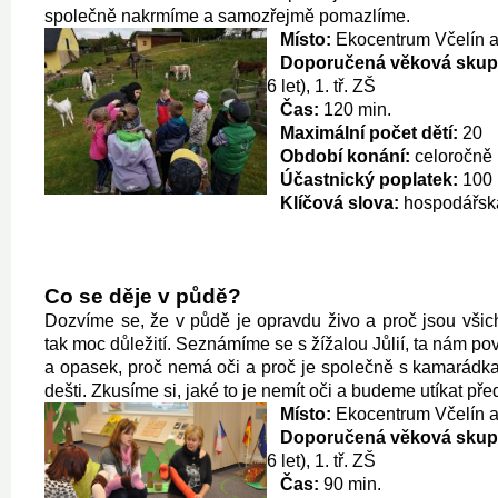
společně nakrmíme a samozřejmě pomazlíme.
Místo:
Ekocentrum Včelín a
Doporučená věková skup
6 let), 1. tř. ZŠ
Čas:
120 min.
Maximální počet dětí:
20
Období konání:
celoročně
Účastnický poplatek:
100 
Klíčová slova:
hospodářská
Co se děje v půdě?
Dozvíme se, že v půdě je opravdu živo a proč jsou všich
tak moc důležití. Seznámíme se s žížalou Jůlií, ta nám pov
a opasek, proč nemá oči a proč je společně s kamarádka
dešti. Zkusíme si, jaké to je nemít oči a budeme utíkat p
Místo:
Ekocentrum Včelín a
Doporučená věková skup
6 let), 1. tř. ZŠ
Čas:
90 min.