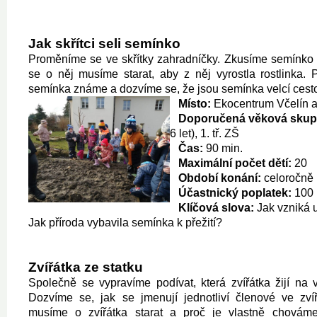
Jak skřítci seli semínko
Proměníme se ve skřítky zahradníčky. Zkusíme semínko za
se o něj musíme starat, aby z něj vyrostla rostlinka.
semínka známe a dozvíme se, že jsou semínka velcí cesto
Místo:
Ekocentrum Včelín a
D
oporu
čená věková skup
6 let), 1. tř. ZŠ
Čas:
90 min.
Maximální počet dětí:
20
Období konání:
celoročně
Účastnický poplatek:
100 
Klíčová slova:
Jak vzniká u
Jak příroda vybavila semínka k přežití?
Zvířátka z
e statku
Společně se vypravíme podívat, která zvířátka žijí na
Dozvíme se, jak se jmenují jednotliví členové ve zvíř
musíme o zvířátka starat a proč je vlastně chováme