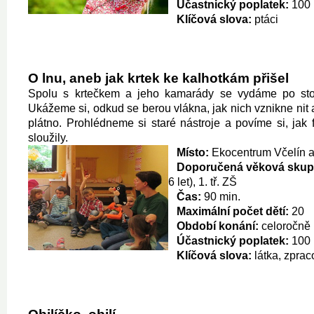
Účastnický poplatek:
100 
Klíčová slova:
ptáci
O lnu, aneb jak krtek ke kalhotkám přišel
Spolu s krtečkem a jeho kamarády se vydáme po stop
Ukážeme si, odkud se berou vlákna, jak nich vznikne nit a 
plátno. Prohlédneme si staré nástroje a povíme si, jak
sloužily.
Místo:
Ekocentrum Včelín a
Doporučená věková skup
6 let), 1. tř. ZŠ
Čas:
90 min.
Maximální počet dětí:
20
Období konání:
celoročně
Účastnický poplatek:
100 
Klíčová slova:
látka, zprac