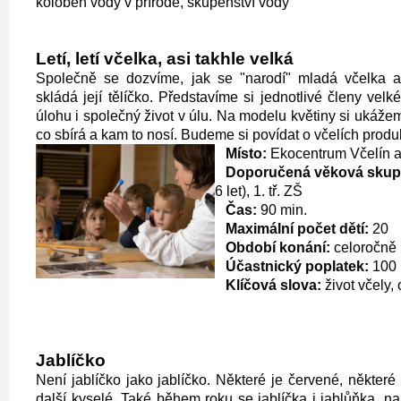
koloběh vody v přírodě, skupenství vody
Letí, letí včelka, asi takhle velká
Společně se dozvíme, jak se "narodí" mladá včelka a
skládá její tělíčko. Představíme si jednotlivé členy velké 
úlohu i společný život v úlu. Na modelu květiny si ukáže
co sbírá a kam to nosí. Budeme si povídat o včelích produ
Místo:
Ekocentrum Včelín a
Doporučená věková skup
6 let), 1. tř. ZŠ
Čas:
90 min.
Maximální počet dětí:
20
Období konání:
celoročně
Účastnický poplatek:
100 
Klíčová slova:
život včely,
Jablíčko
Není jablíčko jako jablíčko. Některé je červené, některé 
další kyselé. Také během roku se jablíčka i jablůňka, na