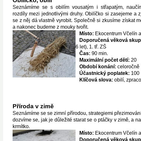
Obilíčko, obilí
Seznámíme se s obilím vousatým i střapatým, naučí
rozdíly mezi jednotlivými druhy. Obilíčko si zasejeme a 
se z něj dá vlastně vyrobit. Společně si zkusíme získat 
a nakonec budeme z mouky tvořit.
Místo:
Ekocentrum Včelín a
Doporučená věková skup
6 let), 1. tř. ZŠ
Čas:
90 min.
Maximální počet dětí:
20
Období konání:
celoročně
Účastnický poplatek:
100 
Klíčová slova:
obilí, zpraco
Příroda v zimě
Seznámíme se se zimní přírodou, strategiemi přezimování
dozvíme se, jak je důležité starat se o ptáčky v zimě, a n
krmítko.
Místo:
Ekocentrum Včelín a
Doporučená věková skup