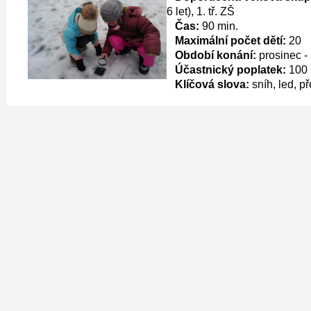
6 let), 1. tř. ZŠ
Čas:
90 min.
Maximální počet dětí:
20
Období konání:
prosinec -
Účastnický poplatek:
100 
Klíčová slova:
sníh, led, p