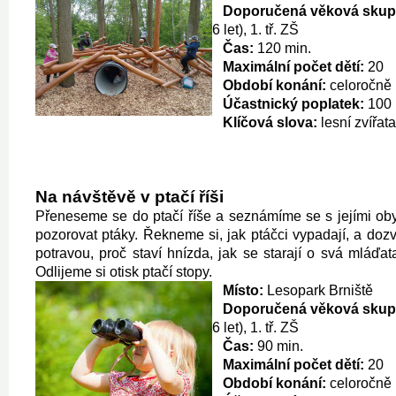
Doporučená věková skup
6 let), 1. tř. ZŠ
Čas:
120 min.
Maximální počet dětí:
20
Období konání:
celoročně
Účastnický poplatek:
100 
Klíčová slova:
lesní zvířata
Na návštěvě v ptačí říši
Přeneseme se do ptačí říše a seznámíme se s jejími ob
pozorovat ptáky. Řekneme si, jak ptáčci vypadají, a dozv
potravou, proč staví hnízda, jak se starají o svá mláďa
Odlijeme si otisk ptačí stopy.
Místo:
Lesopark Brniště
Doporučená věková skup
6 let), 1. tř. ZŠ
Čas:
90 min.
Maximální počet dětí:
20
Období konání:
celoročně