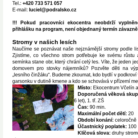
Tel.:
+420 733 571 057
E-mail:
luciel@podralsko.cz
!!! Pokud pracovníci ekocentra neobdrží vyplně
přihlášku na program, není objednaný termín závazně 
Stromy v našich lesích
Naučíme se poznávat naše nejznámější stromy podle lis
Zjistíme, co všechno strom potřebuje ke svému růstu
semínka stane obr, který chrání celý les.
Víte, že jeden j
domovem pro stovky nájemníků? Pozvěte děti na vý
„lesního činžáku“. Budeme zkoumat, kdo bydlí v podkroví
garsonku v dutině kmene a kdo se schovává v přízemí me
Místo:
Ekocentrum Včelín a
D
oporu
čená věková skup
6 let), 1. tř. ZŠ
Čas:
90 min.
Maximální počet dětí:
20
Období konání:
celoročně
Účastnický poplatek:
100 
Klíčová slova:
druhy stromů