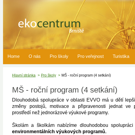
Home
O nás
Pro školy
Pro veřejnost
Turistika
Hlavní stránka
Pro školy
MŠ - roční program (4 setkání)
MŠ - roční program (4 setkání)
Dlouhodobá spolupráce v oblasti EVVO má u dětí lepší 
změny postojů, motivace a připravenosti jednat ve 
prostředí než jednorázové výukové programy.
Školám a školkám nabízíme dlouhodobou spoluprác
environmentálních výukových programů.