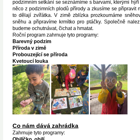
podzimním setkání se seznámíme s barvami, kterými hýří 
něco z podzimních plodů přírody a zkusíme se připravit n
to dělají zvířátka. V zimě zblízka prozkoumáme sněhov
sněhu a připravíme krmítko pro ptáčky. Společně nalez
budeme ochutnávat, čichat a hmatat.
Roční program zahrnuje tyto programy:
Barevný podzim
Příroda v zimě
Probouzející se příroda
Kvetoucí louka
Co nám dává zahrádka
Zahrnuje tyto programy:
Obilíčko, obilí