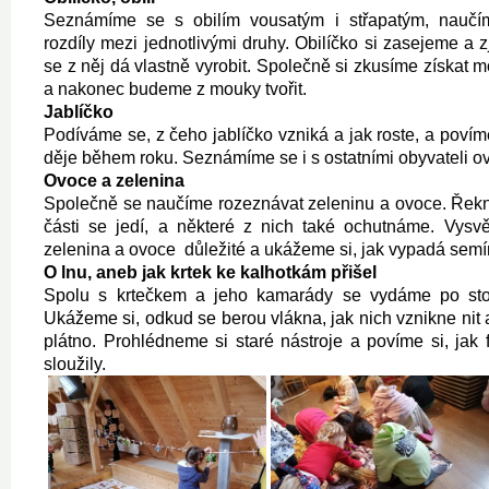
Seznámíme se s obilím vousatým i střapatým, naučí
rozdíly mezi jednotlivými druhy. Obilíčko si zasejeme a 
se z něj dá vlastně vyrobit. Společně si zkusíme získat 
a nakonec budeme z mouky tvořit.
Jablíčko
Podíváme se, z čeho jablíčko vzniká a jak roste, a povíme
děje během roku. Seznámíme se i s ostatními obyvateli 
Ovoce a zelenina
Společně se naučíme rozeznávat zeleninu a ovoce. Řekne
části se jedí, a některé z nich také ochutnáme. Vysvě
zelenina a ovoce důležité a ukážeme si, jak vypadá semí
O lnu, aneb jak krtek ke kalhotkám přišel
Spolu s krtečkem a jeho kamarády se vydáme po stop
Ukážeme si, odkud se berou vlákna, jak nich vznikne nit a 
plátno. Prohlédneme si staré nástroje a povíme si, jak
sloužily.