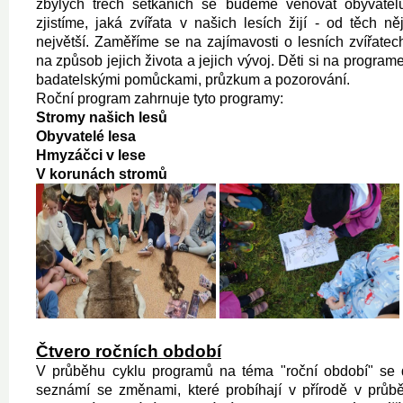
zbylých třech setkáních se budeme věnovat obyvatel
zjistíme, jaká zvířata v našich lesích žijí - od těch n
největší. Zaměříme se na zajímavosti o lesních zvířatec
na způsob jejich života a jejich vývoj. Děti si na program
badatelskými pomůckami, průzkum a pozorování.
Roční program zahrnuje tyto programy:
Stromy našich lesů
Obyvatelé lesa
Hmyzáčci v lese
V korunách stromů
Čtvero ročních období
V průběhu cyklu programů na téma "roční období" se 
seznámí se změnami, které probíhají v přírodě v průb