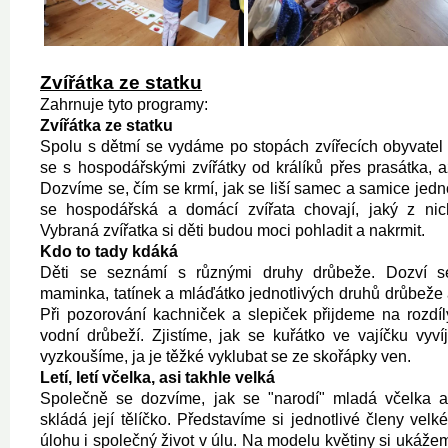
Zvířátka ze statku
Zahrnuje tyto programy:
Zvířátka ze statku
Spolu s dětmí se vydáme po stopách zvířecích obyvatel
se s hospodářskými zvířátky od králíků přes prasátka, a
Dozvíme se, čím se krmí, jak se liší samec a samice jedn
se hospodářská a domácí zvířata chovají, jaký z nich
Vybraná zvířatka si děti budou moci pohladit a nakrmit.
Kdo to tady kdáká
Děti se seznámí s různými druhy drůbeže. Dozví s
maminka, tatínek a mláďátko jednotlivých druhů drůbeže a
Při pozorování kachniček a slepiček přijdeme na rozdí
vodní drůbeží. Zjistíme, jak se kuřátko ve vajíčku vyvíj
vyzkoušíme, ja je těžké vyklubat se ze skořápky ven.
Letí, letí včelka, asi takhle velká
Společně se dozvíme, jak se "narodí" mladá včelka a
skládá její tělíčko. Představíme si jednotlivé členy velké 
úlohu i společný život v úlu. Na modelu květiny si ukáže