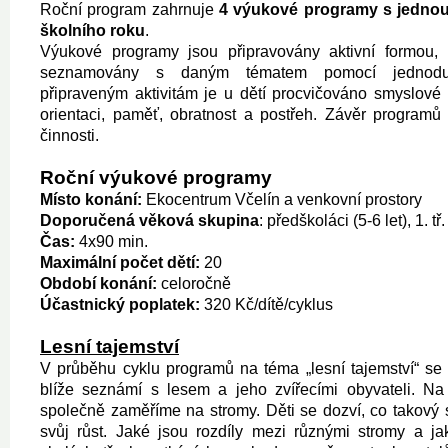
Roční program zahrnuje
4 výukové programy s jednou
školního roku
.
Výukové programy jsou připravovány aktivní formou, p
seznamovány s daným tématem pomocí jednodu
připraveným aktivitám je u dětí procvičováno smyslové
orientaci, paměť, obratnost a postřeh. Závěr programů
činnosti.
Roční výukové programy
Místo konání:
Ekocentrum Včelín a venkovní prostory
D
oporu
čená věková skupina
: předškoláci (5-6 let), 1. tř
Čas:
4x90 min.
Maximální počet dětí:
20
Období konání:
celoročně
Účastnický poplatek:
320 Kč/dítě/cyklus
Lesní tajemství
V průběhu cyklu programů na téma „lesní tajemství“ se
blíže seznámí s lesem a jeho zvířecími obyvateli. Na
společně zaměříme na stromy. Děti se dozví, co takový 
svůj růst. Jaké jsou rozdíly mezi různými stromy a ja