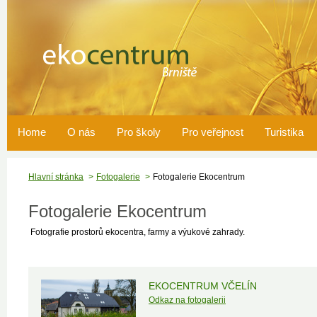
Home
O nás
Pro školy
Pro veřejnost
Turistika
Hlavní stránka
Fotogalerie
Fotogalerie Ekocentrum
Fotogalerie Ekocentrum
Fotografie prostorů ekocentra, farmy a výukové zahrady.
EKOCENTRUM VČELÍN
Odkaz na fotogalerii