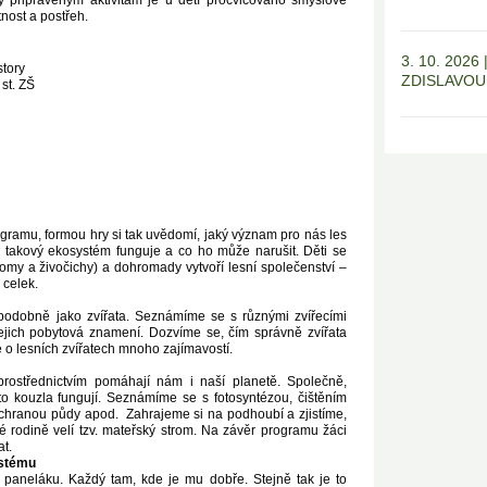
 připraveným aktivitám je u dětí procvičováno smyslové
tnost a postřeh.
3. 10. 202
story
ZDISLAVOU
. st. ZŠ
ogramu, formou hry si tak uvědomí, jaký význam pro nás les
k takový ekosystém funguje a co ho může narušit. Děti se
stromy a živočichy) a dohromady vytvoří lesní společenství –
 celek.
dobně jako zvířata. Seznámíme se s různými zvířecími
jejich pobytová znamení. Dozvíme se, čím správně zvířata
 o lesních zvířatech mnoho zajímavostí.
prostřednictvím pomáhají nám i naší planetě. Společně,
ato kouzla fungují. Seznámíme se s fotosyntézou, čištěním
ochranou půdy apod. Zahrajeme si na podhoubí a zjistíme,
é rodině velí tzv. mateřský strom. Na závěr programu žáci
at.
ystému
paneláku. Každý tam, kde je mu dobře. Stejně tak je to