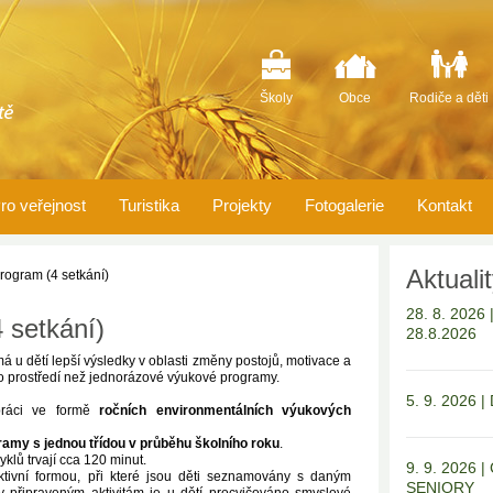
Školy
Obce
Rodiče a děti
ro veřejnost
Turistika
Projekty
Fotogalerie
Kontakt
Aktuali
program (4 setkání)
28. 8. 202
 setkání)
28.8.2026
u dětí lepší výsledky v oblasti změny postojů, motivace a
ho prostředí než jednorázové výukové programy.
5. 9. 2026 
práci ve formě
ročních environmentálních výukových
amy s jednou třídou v průběhu školního roku
.
yklů trvají cca 120 minut.
9. 9. 2026
tivní formou, při které jsou děti seznamovány s daným
SENIORY