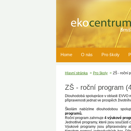
Home
O nás
Pro školy
P
Hlavní stránka
Pro školy
ZŠ - roční 
ZŠ - roční program (4
Dlouhodobá spolupráce v oblasti EVVO má 
připravenosti jednat ve prospěch životní
Školám nabízíme dlouhodobou spolu
programů.
Roční program zahrnuje
4 výukové progr
Jednotlivé programy, které jsou součástí c
Výukové programy jsou připravovány ak