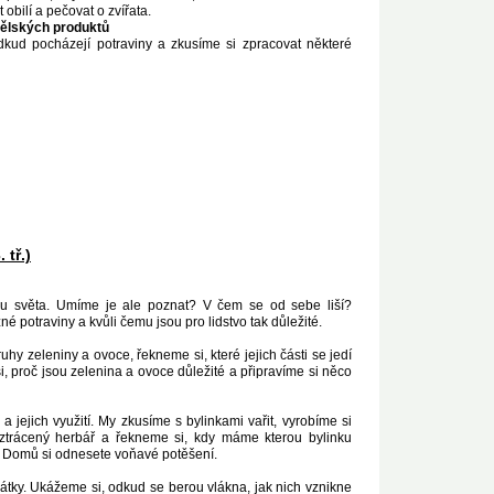
bilí a pečovat o zvířata.
ělských produktů
dkud pocházejí potraviny a zkusíme si zpracovat některé
 tř.)
šinu světa. Umíme je ale poznat? V čem se od sebe liší?
zné potraviny a kvůli čemu jsou pro lidstvo tak důležité.
y zeleniny a ovoce, řekneme si, které jejich části se jedí
, proč jsou zelenina a ovoce důležité a připravíme si něco
a jejich využití. My zkusíme s bylinkami vařit, vyrobíme si
trácený herbář a řekneme si, kdy máme kterou bylinku
ží. Domů si odnesete voňavé potěšení.
tky. Ukážeme si, odkud se berou vlákna, jak nich vznikne