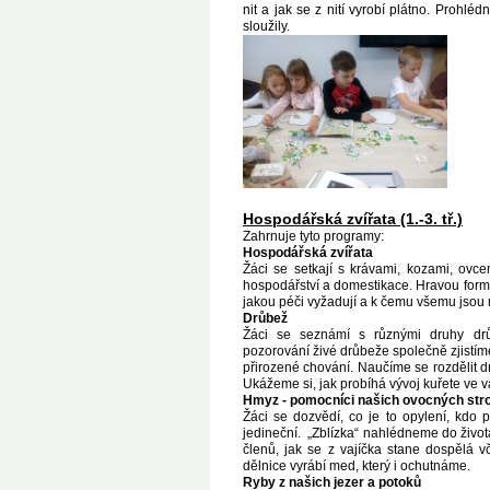
nit a jak se z nití vyrobí plátno. Prohlé
sloužily.
Hospodářská zvířata (1.-3. tř.)
Zahrnuje tyto programy:
Hospodářská zvířata
Žáci se setkají s krávami, kozami, ovce
hospodářství a domestikace. Hravou formou z
jakou péči vyžadují a k čemu všemu jsou ná
Drůbež
Žáci se seznámí s různými druhy drůb
pozorování živé drůbeže společně zjistíme, 
přirozené chování. Naučíme se rozdělit d
Ukážeme si, jak probíhá vývoj kuřete ve va
Hmyz - pomocníci našich ovocných st
Žáci se dozvědí, co je to opylení, kdo 
jedineční. „Zblízka“ nahlédneme do života
členů, jak se z vajíčka stane dospělá 
dělnice vyrábí med, který i ochutnáme.
Ryby z našich jezer a potoků