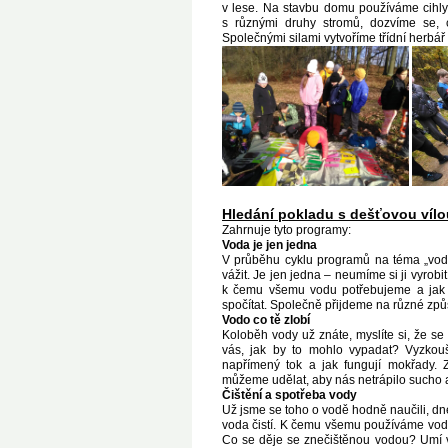
v lese. Na stavbu domu používáme cihly
s různými druhy stromů, dozvíme se, 
Společnými silami vytvoříme třídní herbář 
Hledání pokladu s dešťovou vílou (
Zahrnuje tyto programy:
Voda je jen jedna
V průběhu cyklu programů na téma „voda
vážit. Je jen jedna – neumíme si ji vyrobit
k čemu všemu vodu potřebujeme a jak s
spočítat. Společně přijdeme na různé způ
Vodo co tě zlobí
Koloběh vody už znáte, myslíte si, že 
vás, jak by to mohlo vypadat? Vyzkou
napřímený tok a jak fungují mokřady. Z
můžeme udělat, aby nás netrápilo sucho
Čištění a spotřeba vody
Už jsme se toho o vodě hodně naučili, d
voda čistí. K čemu všemu používáme vod
Co se děje se znečištěnou vodou? Umí vodu