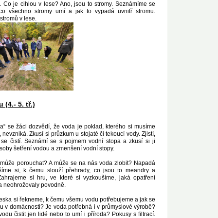
. Co je cihlou v lese? Ano, jsou to stromy. Seznámíme se
co všechno stromy umí a jak to vypadá uvnitř stromu.
stromů v lese.
4.- 5. tř.)
“ se žáci dozvědí, že voda je poklad, kterého si musíme
, nevzniká. Zkusí si průzkum u stojaté či tekoucí vody. Zjistí,
e čistí. Seznámí se s pojmem vodní stopa a zkusí si ji
soby šetření vodou a zmenšení vodní stopy.
se může porouchat? A může se na nás voda zlobit? Napadá
šíme si, k čemu slouží přehrady, co jsou to meandry a
ahrajeme si hru, ve které si vyzkoušíme, jaká opatření
 a neohrožovaly povodně.
neska si řekneme, k čemu všemu vodu potřebujeme a jak se
u v domácnosti? Je voda potřebná i v průmyslové výrobě?
 čistit jen lidé nebo to umí i příroda? Pokusy s filtrací.