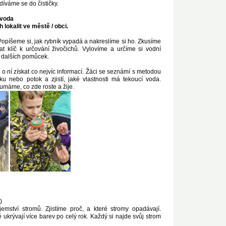
íváme se do čističky.
 voda
lokalit ve městě / obci.
Popíšeme si, jak rybník vypadá a nakreslíme si ho. Zkusíme
 klíč k určování živočichů. Vylovíme a určíme si vodní
 dalších pomůcek.
 ní získat co nejvíc informací. Žáci se seznámí s metodou
ku nebo potok a zjistí, jaké vlastnosti má tekoucí voda.
umáme, co zde roste a žije.
)
mství stromů. Zjistíme proč, a které stromy opadávají.
ukrývají více barev po celý rok. Každý si najde svůj strom