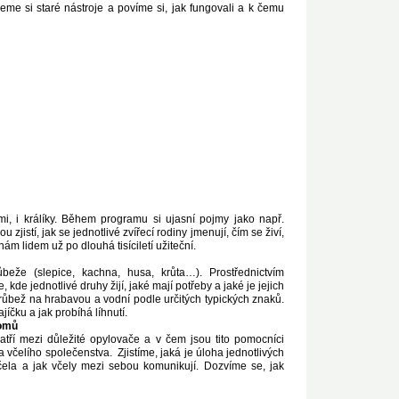
dneme si staré nástroje a povíme si, jak fungovali a k čemu
mi, i králíky. Během programu si ujasní pojmy jako např.
jistí, jak se jednotlivé zvířecí rodiny jmenují, čím se živí,
m lidem už po dlouhá tisíciletí užiteční.
eže (slepice, kachna, husa, krůta…). Prostřednictvím
kde jednotlivé druhy žijí, jaké mají potřeby a jaké je jejich
růbež na hrabavou a vodní podle určitých typických znaků.
jíčku a jak probíhá líhnutí.
romů
patří mezi důležité opylovače a v čem jsou tito pomocníci
 včelího společenstva. Zjistíme, jaká je úloha jednotlivých
včela a jak včely mezi sebou komunikují. Dozvíme se, jak