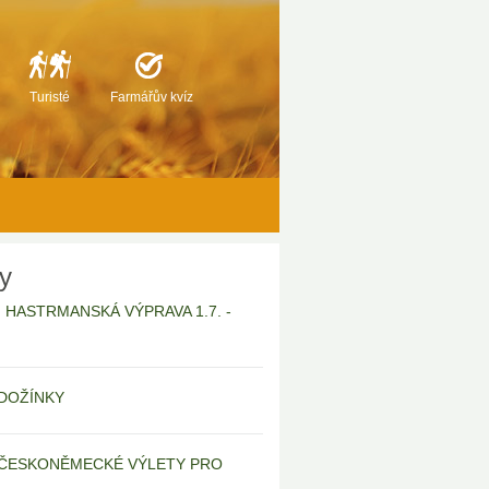
Turisté
Farmářův kvíz
ty
6 | HASTRMANSKÁ VÝPRAVA 1.7. -
| DOŽÍNKY
 | ČESKONĚMECKÉ VÝLETY PRO