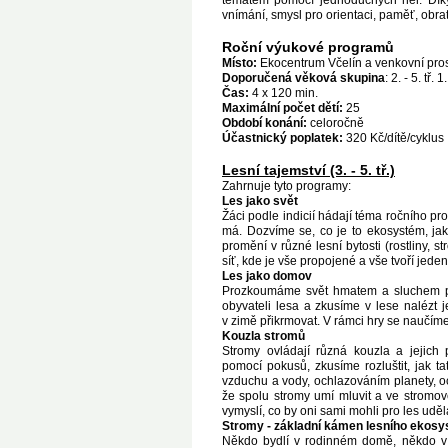
tématem pomocí jednoduchých her. Díky
vnímání, smysl pro orientaci, paměť, obra
Roční výukové programů
Místo:
Ekocentrum Včelín a venkovní pro
D
oporu
čená věková skupina
: 2. - 5. tř. 1
Čas:
4 x 120 min.
Maximální počet dětí:
25
Období konání:
celoročně
Účastnický poplatek:
320 Kč/dítě/cyklus
Lesní tajemství (3. - 5. tř.)
Zahrnuje tyto programy:
Les jako svět
Žáci podle indicií hádají téma ročního pr
má. Dozvíme se, co je to ekosystém, ja
promění v různé lesní bytosti (rostliny, 
síť, kde je vše propojené a vše tvoří jeden
Les jako domov
Prozkoumáme svět hmatem a sluchem po
obyvateli lesa a zkusíme v lese nalézt 
v zimě přikrmovat. V rámci hry se naučíme
Kouzla stromů
Stromy ovládají různá kouzla a jejich 
pomocí pokusů, zkusíme rozluštit, jak t
vzduchu a vody, ochlazováním planety, 
že spolu stromy umí mluvit a ve stromov
vymyslí, co by oni sami mohli pro les uděl
Stromy - základní kámen lesního ekos
Někdo bydlí v rodinném domě, někdo v 