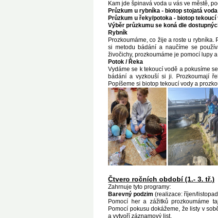
Kam jde špinavá voda u vás ve městě, pod
Průzkum u rybníka - biotop stojatá voda
Průzkum u řeky/potoka - biotop tekoucí
Výběr průzkumu se koná dle dostupných 
Rybník
Prozkoumáme, co žije a roste u rybníka. 
si metodu bádání a naučíme se používat
živočichy, prozkoumáme je pomocí lupy a
Potok / Řeka
Vydáme se k tekoucí vodě a pokusíme se o
bádání a vyzkouší si ji. Prozkoumají ře
Popíšeme si biotop tekoucí vody a prozko
Čtvero ročních období (1.- 3. tř.)
Zahrnuje tyto programy:
Barevný podzim
(realizace: říjen/listopad
Pomocí her a zážitků prozkoumáme taje
Pomocí pokusu dokážeme, že listy v sobě 
a vytvoří záznamový list.