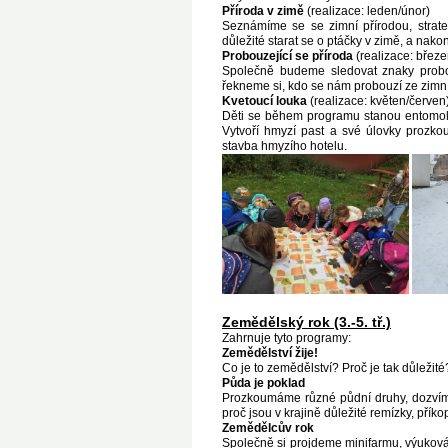
Příroda v zimě
(realizace: leden/únor)
Seznámíme se se zimní přírodou, strate
důležité starat se o ptáčky v zimě, a nakon
Probouzející se příroda
(realizace: břez
Společně budeme sledovat znaky probouz
řekneme si, kdo se nám probouzí ze zimn
Kvetoucí louka
(realizace: květen/červen
Děti se během programu stanou entomolo
Vytvoří hmyzí past a své úlovky prozk
stavba hmyzího hotelu.
Zemědělský rok (3.-5. tř.)
Zahrnuje tyto programy:
Zemědělství žije!
Co je to zemědělství? Proč je tak důležit
Půda je poklad
Prozkoumáme různé půdní druhy, dozvíme
proč jsou v krajině důležité remízky, pří
Zemědělcův rok
Společně si projdeme minifarmu, výuková