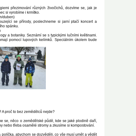
giemi přezimování různých živočichů, dozvíme se, jak je
ec si vyrobíme i krmítko.
en/duben)
ející se přírody, poslechneme si jarní ptačí koncert a
ího spánku.
)
gy a botaniky. Seznámí se s typickými lučními květinami.
oumají pomocí lupových kelímků. Speciálním úkolem bude
é? A proč to bez zemědělců nejde?
 se, něco o zemědělské půdě, kde se jaké plodině daří,
kopy nebo třeba osamělé stromy a zkusíme si kompostování.
 políčka, abychom se dozvěděli, co vše musí umět a vědět