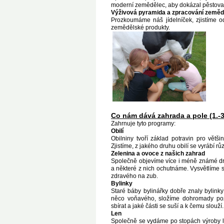
moderní zemědělec, aby dokázal pěstovat o
Výživová pyramida a zpracování zeměd
Prozkoumáme náš jídelníček, zjistíme o
zemědělské produkty.
Co nám dává zahrada a pole (1.-3.
Zahrnuje tyto programy:
Obilí
Obilniny tvoří základ potravin pro vět
Zjistíme, z jakého druhu obilí se vyrábí rů
Zelenina a ovoce z našich zahrad
Společně objevíme více i méně známé druh
a některé z nich ochutnáme. Vysvětlíme si
zdravého na zub.
Bylinky
Staré báby bylinářky dobře znaly bylinky 
něco voňavého, složíme dohromady poz
sbírat a jaké části se suší a k čemu slou
Len
Společně se vydáme po stopách výroby lá