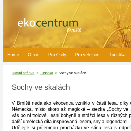
Home
O nás
Pro školy
Pro veřejnost
Turistika
Hlavní stránka
Turistika
Sochy ve skalách
Sochy ve skalách
V Brništi nedaleko ekocentra vzniklo v části lesa, dí
Německa, místo skoro až magické – stezka „Sochy ve 
vás po ní trolové, lesní bohyně a strážci lesa v různých 
další umělecká díla inspirovaná lesem, sny a legendami.
Udělejte si příjemnou procházku ve stínu lesa s odp