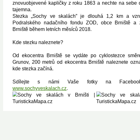
znovuobjevené kapličky z roku 1863 a nechte na sebe 
tajemna.
Stezka „Sochy ve skalách” je dlouhá 1,2 km a vzni
Podralského nadačního fondu ZOD, obce Brniště a
Brniště během letních měsíců 2018.
Kde stezku naleznete?
Od ekocentra Brniště se vydáte po cyklostezce smě
Grunov, 200 metrů od ekocentra Brniště naleznete ozna
kde stezka začíná.
Sdílejte s námi Vaše fotky na Faceboo
www.sochyveskalach.cz
.