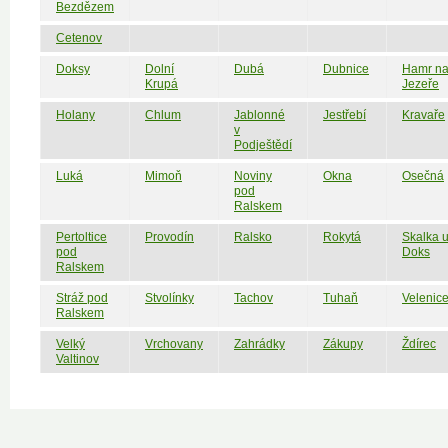
Bezdězem
Cetenov
Doksy
Dolní
Dubá
Dubnice
Hamr n
Krupá
Jezeře
Holany
Chlum
Jablonné
Jestřebí
Kravaře
v
Podještědí
Luká
Mimoň
Noviny
Okna
Osečná
pod
Ralskem
Pertoltice
Provodín
Ralsko
Rokytá
Skalka 
pod
Doks
Ralskem
Stráž pod
Stvolínky
Tachov
Tuhaň
Velenic
Ralskem
Velký
Vrchovany
Zahrádky
Zákupy
Ždírec
Valtinov