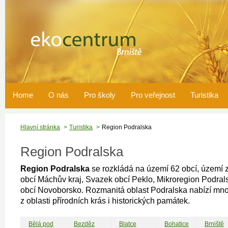
Home
O nás
Pro školy
Pro veřejnost
Turistika
Hlavní stránka
Turistika
Region Podralska
Region Podralska
Region Podralska
se rozkládá na území 62 obcí, území
obcí Máchův kraj, Svazek obcí Peklo, Mikroregion Podral
obcí Novoborsko. Rozmanitá oblast Podralska nabízí mnoh
z oblasti přírodních krás i historických památek.
Bělá pod
Bezděz
Blatce
Bohatice
Brniště