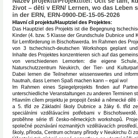
Název projektu/Projekttitel: Učit se tam, 
život – děti v ERN/ Lernen, wo das Leben s
in der ERN, ERN-0900-DE-15-05-2026
Hlavní cíl projektu/Hauptziel des Projektes:
Das Hauptziel des Projekts ist die Begegnung tschechi
Kinder (4. bzw. 5 Klasse der Grundschule Dubnice und 
für Lernförderung in Bischofswerda. Im Rahmen des Proje
von 3 tschechisch-deutschen Workshops geplant und 
Inhalte des Projektes konzentrieren sich auf das geme
von verschiedenen Lernorten: die eigene Schule
Naturschutzzentrum Neukirch, der Tier- und Kulturp
Dabei lernen die Teilnehmer wissenswertes und inform
hautnah, dass Lernen Spaß machen kann – egal wo!
Im Rahmen eines Spiegelprojekts finden auf Partner
unterschiedliche Veranstaltungen zu anderen Terminen sta
Hlavním cílem projektu je propojit české a německé děti 
a 5. tříd ze Základní školy Dubnice a žáky 6. tříd ze
speciálními vzdělávacími potřebami v Bischofswerdě
proběhne série tří česko-německých workshopů. Proj
společné poznávání rozmanitých vzdělávacích prostředí
školy, příroda, Centrum ochrany přírody v Neukirchu či z