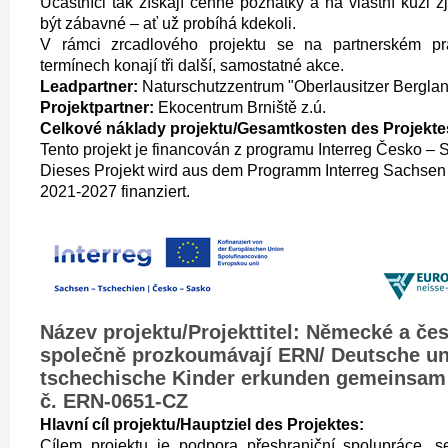
Účastníci tak získají cenné poznatky a na vlastní kůži z
být zábavné – ať už probíhá kdekoli.
V rámci zrcadlového projektu se na partnerském pra
termínech konají tři další, samostatné akce.
Leadpartner:
Naturschutzzentrum "Oberlausitzer Berglan
Projektpartner:
Ekocentrum Brniště z.ú.
Celkové náklady projektu/Gesamtkosten des Projekte
Tento projekt je financován z programu Interreg Česko –
Dieses Projekt wird aus dem Programm Interreg Sachsen
2021-2027 finanziert.
Název projektu/Projekttitel: Německé a čes
společně prozkoumávají ERN/ Deutsche u
tschechische Kinder erkunden gemeinsam 
č. ERN-0651-CZ
Hlavní cíl projektu/Hauptziel des Projektes:
Cílem projektu je podpora přeshraniční spolupráce, 