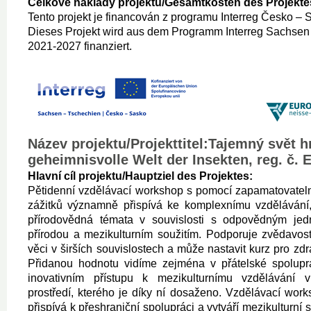
Celkové náklady projektu/Gesamtkosten des Projekte
Tento projekt je financován z programu Interreg Česko –
Dieses Projekt wird aus dem Programm Interreg Sachsen
2021-2027 finanziert.
Název projektu/Projekttitel:Tajemný svět h
geheimnisvolle Welt der Insekten, reg. č.
Hlavní cíl projektu/Hauptziel des Projektes:
Pětidenní vzdělávací workshop s pomocí zapamatovatel
zážitků významně přispívá ke komplexnímu vzdělávání
přírodovědná témata v souvislosti s odpovědným jed
přírodou a mezikulturním soužitím. Podporuje zvědavos
věci v širších souvislostech a může nastavit kurz pro zdr
Přidanou hodnotu vidíme zejména v přátelské spolupr
inovativním přístupu k mezikulturnímu vzdělávání v
prostředí, kterého je díky ní dosaženo. Vzdělávací wo
přispívá k přeshraniční spolupráci a vytváří mezikulturní 