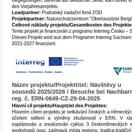
Begegnungen, diesmal auf deutscher Seite, kam direkt 
des Vorjahresprojekts.
Leadpartner:
Podralský nadační fond ZOD
Projektpartner:
Naturschutzzentrum "Oberlausitzer Bergl
Celkové náklady projektu/Gesamtkosten des Projekte
Tento projekt je financován z programu Interreg Česko –
Dieses Projekt wird aus dem Programm Interreg Sachsen
2021-2027 finanziert.
Název projektu/Projekttitel: Návštěvy u
sousedů 2025/2026 / Besuche bei Nachbarn
reg. č. ERN-0649-CZ-29-04-2025
Hlavní cíl projektu/Hauptziel des Projektes:
Hlavním cílem projektu je setkávání českých a německých 
účelem sdílení a výměny zkušeností v ERN. V rám
naplánován a zrealizován cyklus 3 českoněmeckých 
workshopů jsou: zajímavá místa regionu, tradice,tradiční