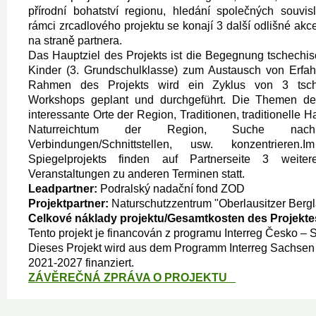
přírodní bohatství regionu, hledání společných souvislo
rámci zrcadlového projektu se konají 3 další odlišné akc
na straně partnera.
Das Hauptziel des Projekts ist die Begegnung tschechi
Kinder (3. Grundschulklasse) zum Austausch von Erf
Rahmen des Projekts wird ein Zyklus von 3 tsche
Workshops geplant und durchgeführt. Die Themen de
interessante Orte der Region, Traditionen, traditionelle
Naturreichtum der Region, Suche nac
Verbindungen/Schnittstellen, usw. konzentrier
Spiegelprojekts finden auf Partnerseite 3 weitere
Veranstaltungen zu anderen Terminen statt.
Leadpartner:
Podralský nadační fond ZOD
Projektpartner:
Naturschutzzentrum "Oberlausitzer Bergl
Celkové náklady projektu/Gesamtkosten des Projekte
Tento projekt je financován z programu Interreg Česko –
Dieses Projekt wird aus dem Programm Interreg Sachsen
2021-2027 finanziert.
ZÁVĚREČNÁ ZPRÁVA O PROJEKTU