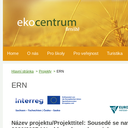
Home
O nás
Pro školy
Pro veřejnost
Turistika
Hlavní stránka
Projekty
ERN
ERN
Název projektu/Projekttitel: Sousedé se na