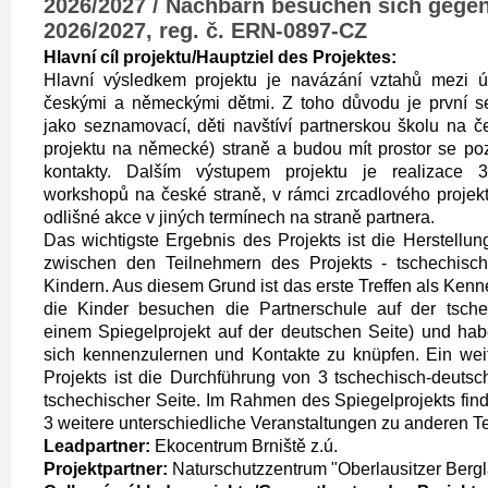
2026/2027 / Nachbarn besuchen sich gegen
2026/2027, reg. č. ERN-0897-CZ
Hlavní cíl projektu/Hauptziel des Projektes:
Hlavní výsledkem projektu je navázání vztahů mezi úč
českými a německými dětmi. Z toho důvodu je první s
jako seznamovací, děti navštíví partnerskou školu na 
projektu na německé) straně a budou mít prostor se po
kontakty. Dalším výstupem projektu je realizace
workshopů na české straně, v rámci zrcadlového projekt
odlišné akce v jiných termínech na straně partnera.
Das wichtigste Ergebnis des Projekts ist die Herstell
zwischen den Teilnehmern des Projekts - tschechisc
Kindern. Aus diesem Grund ist das erste Treffen als Kenn
die Kinder besuchen die Partnerschule auf der tsche
einem Spiegelprojekt auf der deutschen Seite) und hab
sich kennenzulernen und Kontakte zu knüpfen. Ein wei
Projekts ist die Durchführung von 3 tschechisch-deuts
tschechischer Seite. Im Rahmen des Spiegelprojekts find
3 weitere unterschiedliche Veranstaltungen zu anderen Te
Leadpartner:
Ekocentrum Brniště z.ú.
Projektpartner:
Naturschutzzentrum "Oberlausitzer Bergl