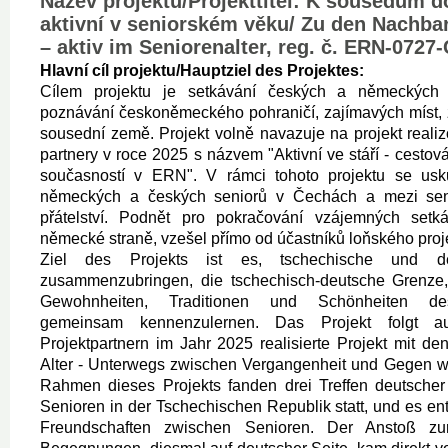
Název projektu/Projekttitel: K sousedům d
aktivní v seniorském věku/ Zu den Nachba
– aktiv im Seniorenalter, reg. č. ERN-0727
Hlavní cíl projektu/Hauptziel des Projektes:
Cílem projektu je setkávání českých a německých 
poznávání českoněmeckého pohraničí, zajímavých míst, z
sousední země. Projekt volně navazuje na projekt reali
partnery v roce 2025 s názvem "Aktivní ve stáří - cestov
současností v ERN". V rámci tohoto projektu se uskut
německých a českých seniorů v Čechách a mezi seni
přátelství. Podnět pro pokračování vzájemných setká
německé straně, vzešel přímo od účastníků loňského proj
Ziel des Projekts ist es, tschechische und d
zusammenzubringen, die tschechisch-deutsche Grenze, 
Gewohnheiten, Traditionen und Schönheiten de
gemeinsam kennenzulernen. Das Projekt folgt 
Projektpartnern im Jahr 2025 realisierte Projekt mit d
Alter - Unterwegs zwischen Vergangenheit und Gegen wa
Rahmen dieses Projekts fanden drei Treffen deutscher
Senioren in der Tschechischen Republik statt, und es en
Freundschaften zwischen Senioren. Der Anstoß zu