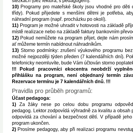
stezkách (bez lektora, s pedagogem).
10)
Programy pro mateřské školy jsou vhodné pro děti o
třídy). Pokud přijedete s menšími dětmi je potřeba, abys
náhradní program (např. procházku po okolí).
11)
Program je možné uhradit v hotovosti na základě př
místě realizace nebo na základě faktury bankovním přev
12)
Pokud nemůžete na program přijet, dejte nám prosím
ať můžeme termín nabídnout náhradníkům.
13)
Storno podmínky: zrušení výukového programu bez 
možné nejpozději týden předen (7 kalendářních dní). Pok
telefonicky neomluvíte, bude Vám účtován storno poplate
!!! Pokud pracovníci ekocentra neobdrží vyplně
přihlášku na program, není objednaný termín záv
Rezervace termínu je 7 kalendářních dnů. !!!
Pravidla pro průběh programů:
Účast pedagoga:
1)
Za žáky nese po celou dobu programu odpovědn
pedagog. Lektor zodpovídá výhradně za kvalitu a obsah
odpovídá za chování a bezpečnost dětí. V případě jeh
program ukončen.
2)
Prosíme pedagogy, aby při realizaci programu nevstu