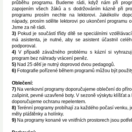
průběhu programu. Budeme rádi, když nám při pro
zapojením všech žáků a s dodržováním kázně při pro
programu prosím nechte na lektorovi. Jakékoliv dop
nápady, prosím sdělte lektorovi po ukončení programu 
Jsme za ně rádi.
3)
Pokud je součástí třídy dítě se speciálními vzdělávac
má asistenta, je nutné, aby se asistent účastnil celé
podporoval.
4)
V případě závažného problému s kázní si vyhrazu
program bez náhrady vrácení peněz.
5)
Nad 25 dětí je nutný doprovod dvou pedagogů.
6)
Fotografie pořízené během programů můžou být použity
Oblečení:
7)
Na venkovní programy doporučujeme oblečení do příro
zašpinit, pevné uzavřené boty. V sezoně výskytu klíšťat 
doporučujeme ochranu repelentem.
8)
Terénní programy probíhají za každého počasí venku, j
měly pláštěnky a holínky.
9)
Na programy konané ve vnitřních prostorech jsou potře