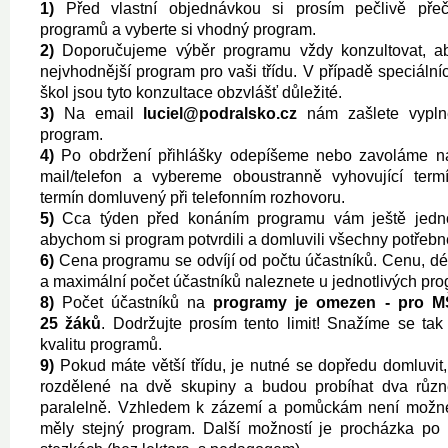
1)
Před vlastní objednávkou si prosím pečlivě přeč
programů a vyberte si vhodný program.
2)
Doporučujeme výběr programu vždy konzultovat, ab
nejvhodnější program pro vaši třídu. V případě speciálníc
škol jsou tyto konzultace obzvlášť důležité.
3)
Na email
luciel@podralsko.cz
nám zašlete vypln
program.
4)
Po obdržení přihlášky odepíšeme nebo zavoláme n
mail/telefon a vybereme oboustranně vyhovující ter
termín domluvený při telefonním rozhovoru.
5)
Cca týden před konáním programu vám ještě jedno
abychom si program potvrdili a domluvili všechny potřebn
6)
Cena programu se odvíjí od počtu účastníků. Cenu, dé
a maximální počet účastníků naleznete u jednotlivých pr
8)
Počet účastníků na
programy je omezen
- pro M
25 žáků
. Dodržujte prosím tento limit! Snažíme se tak z
kvalitu programů.
9)
Pokud máte větší třídu, je nutné se dopředu domluvit,
rozdělené na dvě skupiny a budou probíhat dva rů
paralelně. Vzhledem k zázemí a pomůckám není možné
měly stejný program. Další možností je procházka po