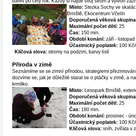
barev po celý rok. Každý si najde svůj strom a vytvoří záz
Místo:
Stezka Sochy ve skalác
Brniště, Ekocentrum Včelín
Doporučená věková skupina
Maximální počet dětí:
25
Čas:
150 min.
Období konání:
září - listopad
Účastnický poplatek:
100 Kč/
Klíčová slova:
stromy na podzim, barvy listí
Příroda v zimě
Seznámíme se se zimní přírodou, strategiemi přezimování
dozvíme se, jak je důležité starat se o ptáčky v zimě, a n
krmítko.
Místo:
Lesopark Brniště, exter
Doporučená věková skupina
Maximální počet dětí:
25
Čas:
180 min.
Období konání:
prosinec - úno
Účastnický poplatek:
100 Kč/
Klíčová slova:
sníh, zvířata v 