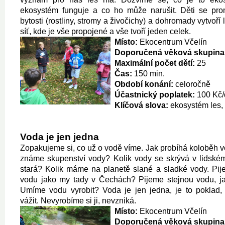
ekosystém funguje a co ho může narušit. Děti se pro
bytosti (rostliny, stromy a živočichy) a dohromady vytvoří 
síť, kde je vše propojené a vše tvoří jeden celek.
Místo:
Ekocentrum Včelín
Doporučená věková skupina
Maximální počet dětí:
25
Čas:
150 min.
Období konání:
celoročně
Účastnický poplatek:
100 Kč/
Klíčová slova:
ekosystém les, 
Voda je jen jedna
Zopakujeme si, co už o vodě víme. Jak probíhá koloběh v
známe skupenství vody? Kolik vody se skrývá v lidském
stará? Kolik máme na planetě slané a sladké vody. Pij
vodu jako my tady v Čechách? Pijeme stejnou vodu, jak
Umíme vodu vyrobit? Voda je jen jedna, je to poklad,
vážit. Nevyrobíme si ji, nevzniká.
Místo:
Ekocentrum Včelín
Doporučená věková skupina