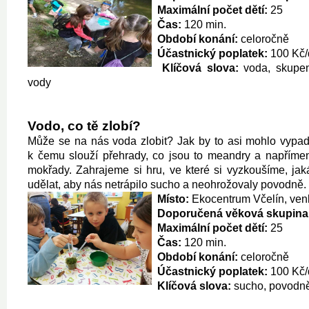
Maximální počet dětí:
25
Čas:
120 min.
Období konání:
celoročně
Účastnický poplatek:
100 Kč/
Klíčová slova:
voda, skupen
vody
Vodo, co tě zlobí?
Může se na nás voda zlobit? Jak by to asi mohlo vypad
k čemu slouží přehrady, co jsou to meandry a napřímen
mokřady. Zahrajeme si hru, ve které si vyzkoušíme, ja
udělat, aby nás netrápilo sucho a neohrožovaly povodně.
Místo:
Ekocentrum Včelín, venk
Doporučená věková skupina
Maximální počet dětí:
25
Čas:
120 min.
Období konání:
celoročně
Účastnický poplatek:
100 Kč/
Klíčová slova:
sucho, povodn