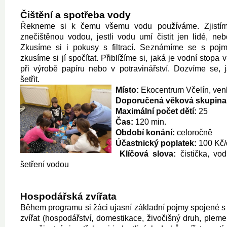
Čištění a spotřeba vody
Řekneme si k čemu všemu vodu používáme. Zjistím
znečištěnou vodou, jestli vodu umí čistit jen lidé, neb
Zkusíme si i pokusy s filtrací. Seznámíme se s poj
zkusíme si jí spočítat. Přiblížíme si, jaká je vodní stopa 
při výrobě papíru nebo v potravinářství. Dozvíme se
šetřit.
Místo:
Ekocentrum Včelín, venk
Doporučená věková skupina
Maximální počet dětí:
25
Čas:
120 min.
Období konání:
celoročně
Účastnický poplatek:
100 Kč/
Klíčová slova:
čistička, vod
šetření vodou
Hospodářská zvířata
Během programu si žáci ujasní základní pojmy spojené 
zvířat (hospodářství, domestikace, živočišný druh, ple