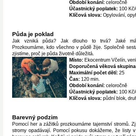
Období konání:
celoročně
Účastnický poplatek:
100 Kč/
Klíčová slova:
Opylování, opy
Půda je poklad
Jak vzniká půda? Jak dlouho to trvá? Jaké m
Prozkoumáme, kdo všechno v půdě žije. Společně sest
zjistíme, proč je půda životně důležitá.
Místo:
Ekocentrum Včelín, venk
Doporučená věková skupina
Maximální počet dětí:
25
Čas:
120 min.
Období konání:
celoročně
Účastnický poplatek:
100 Kč/
Klíčová slova:
půdní blok, dr
Barevný podzim
Pomocí her a zážitků prozkoumáme tajemství stromů. Zji
stromy opadávají. Pomocí pokusu dokážeme, že listy v 