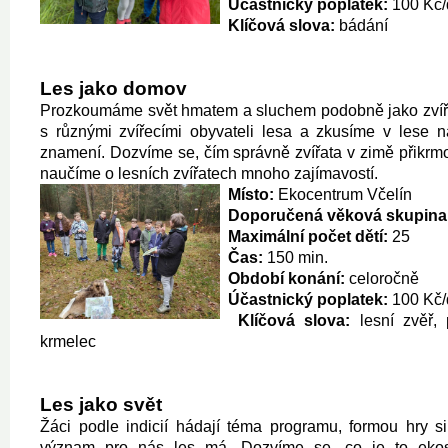
Účastnický poplatek:
100 Kč/
Klíčová slova:
bádání
Les jako domov
Prozkoumáme svět hmatem a sluchem podobně jako zví
s různými zvířecími obyvateli lesa a zkusíme v lese na
znamení. Dozvíme se, čím správně zvířata v zimě přikrmo
naučíme o lesních zvířatech mnoho zajímavostí.
Místo:
Ekocentrum Včelín
Doporučená věková skupina
Maximální počet dětí:
25
Čas:
150 min.
Období konání:
celoročně
Účastnický poplatek:
100 Kč/
Klíčová slova:
lesní zvěř, 
krmelec
Les jako svět
Žáci podle indicií hádají téma programu, formou hry s
význam pro nás les má. Dozvíme se, co je to ekos