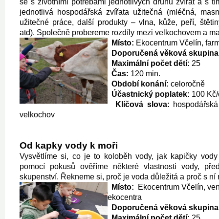
se s životními potřebami jednotlivých druhů zvířat a s t
jednotlivá hospodářská zvířata užitečná (mléčná, masn
užitečné práce, další produkty – vlna, kůže, peří, štěti
atd). Společně probereme rozdíly mezi velkochovem a m
Místo:
Ekocentrum Včelín, far
Doporučená věková skupina
Maximální počet dětí:
25
Čas:
120 min.
Období konání:
celoročně
Účastnický poplatek:
100 Kč/
Klíčová slova:
hospodářská 
velkochov
Od kapky vody k moři
Vysvětlíme si, co je to koloběh vody, jak kapičky vody
pomocí pokusů ověříme některé vlastnosti vody, před
skupenství. Řekneme si, proč je voda důležitá a proč s ní 
Místo:
Ekocentrum Včelín, ven
ekocentra
Doporučená věková skupina
Maximální počet dětí:
25