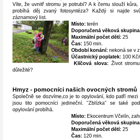
Víte, že uvnitř stromu je potrubí? A k čemu slouží kůra,
probíhá děj zvaný fotosyntéza? Každý si najde svů
záznamový list.
Místo:
terén
Doporučená věková skupina
Maximální počet dětí:
25
Čas:
150 min.
Období konání:
nekoná se v 
Účastnický poplatek:
100 Kč/
Klíčová slova:
Život stromu
důležité?
Hmyz - pomocníci našich ovocných stromů
Společně se dozvíme,co je to opylování, kdo patří mez
jsou tito pomocníci jedineční. "Zblízka" se také po
opylování probíhá.
Místo:
Ekocentrum Včelín, zah
Doporučená věková skupina
Maximální počet dětí:
25
Čas:
120 min.