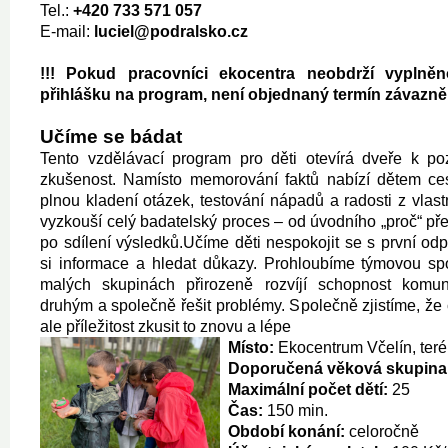
Tel.:
+420 733 571 057
E-mail:
luciel@podralsko.cz
!!! Pokud pracovníci ekocentra neobdrží vyplně
přihlášku na program, není objednaný termín závazně 
Učíme se bádat
Tento vzdělávací program pro děti otevírá dveře k poz
zkušenost. Namísto memorování faktů nabízí dětem ces
plnou kladení otázek, testování nápadů a radosti z vlas
vyzkouší celý badatelský proces – od úvodního „proč“ pře
po sdílení výsledků.Učíme děti nespokojit se s první odp
si informace a hledat důkazy. Prohloubíme týmovou spo
malých skupinách přirozeně rozvíjí schopnost komun
druhým a společně řešit problémy. Společně zjistíme, že 
ale příležitost zkusit to znovu a lépe
Místo:
Ekocentrum Včelín, ter
Doporučená věková skupina
Maximální počet dětí:
25
Čas:
150 min.
Období konání:
celoročně