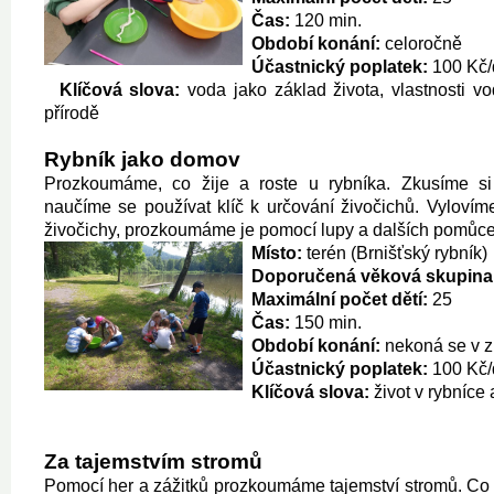
Čas:
120 min.
Období konání:
celoročně
Účastnický poplatek:
100 Kč/
Klíčová slova:
voda jako základ života, vlastnosti v
přírodě
Rybník jako domov
Prozkoumáme, co žije a roste u rybníka. Zkusíme s
naučíme se používat klíč k určování živočichů. Vylovím
živočichy, prozkoumáme je pomocí lupy a dalších pomůce
Místo:
terén (Brnišťský rybník)
Doporučená věková skupina
Maximální počet dětí:
25
Čas:
150 min.
Období konání:
nekoná se v 
Účastnický poplatek:
100 Kč/
Klíčová slova:
život v rybníce
Za tajemstvím stromů
Pomocí her a zážitků prozkoumáme tajemství stromů. Co 