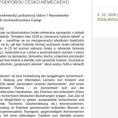
S PODPOROU ČESKO-NĚMECKÉHO
3. 10. 202
koněmecký pobytový tábor / Handwerke
ZDISLAVOU
ch-tschechisches Camp
 OL
azuje na dlouhodobou česko-německou spolupráci v oblasti
ládeže. Tématem roku 2026 je „Generace našeho století“, a
je – zaměřuje se na mezigenerační předávání tradičních
a na to, jak tyto hodnoty formují současné česko-německé
ěku 8–15 let poznat vybraná česká a německá řemesla
 aj.), vyzkoušet si je v praxi a pochopit jejich význam v rámci
kladen na spolupráci, týmového ducha, vzájemné poznávání
st živé tradice a identitu naší společné historie. Součástí je
ednictvím „jazykových okének“, která vedou čeští a němečtí
ionen“ ist eine Fortsetzung der langjährigen tschechisch-
h Bildung und informelles Lernens von Kindern und
26 lautet „Generation unseres Jahrhunderts“, und unser
an diesem Thema – es konzentriert sich auf die
ditioneller Handwerke, das Erlernen des kulturellen Erbes
en tschechisch-deutschen Beziehungen prägen. Das Ziel ist
die Möglichkeit zu geben, ausgewählte tschechische und
k, Tischlerei, Glasherstellung etc.) kennenzulernen,
deutung im Rahmen gemeinsamer kultureller Wurzeln zu
Zusammenarbeit, Teamgeist, gegenseitigem Kennenlernen
Teil einer lebendigen Tradition und Identität unserer