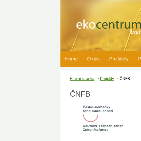
Home
O nás
Pro školy
P
Hlavní stránka
Projekty
ČNFB
ČNFB