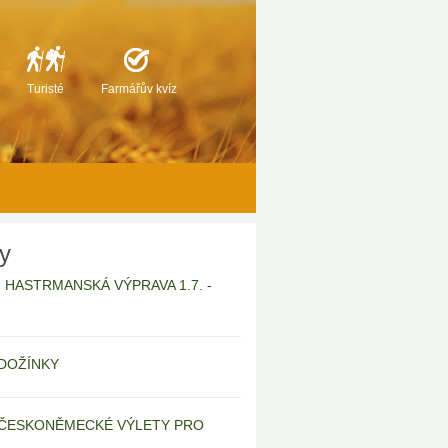
Turisté
Farmářův kvíz
ty
6 | HASTRMANSKÁ VÝPRAVA 1.7. -
| DOŽÍNKY
 | ČESKONĚMECKÉ VÝLETY PRO