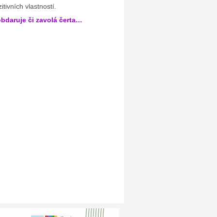
tivních vlastností.
obdaruje či zavolá čerta…