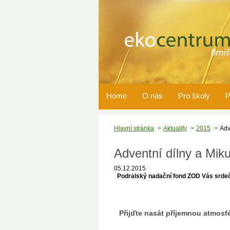
Home
O nás
Pro školy
P
Hlavní stránka
Aktuality
2015
Adv
Adventní dílny a Miku
05.12.2015
Podralský nadační fond ZOD Vás srde
P
ř
ij
ď
te nasát p
ř
í
jemnou atmosfé