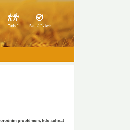
Turisté
Farmářův kvíz
doro
č
n
í
m problémem, kde sehnat