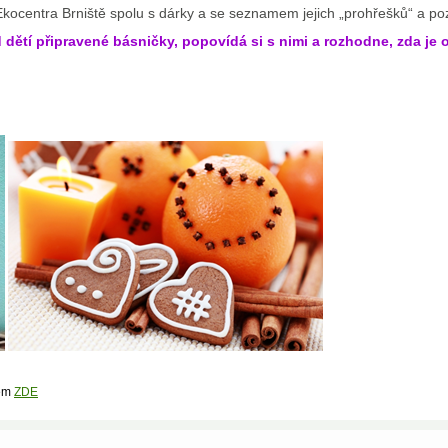
Ekocentra Brniště spolu s dárky a se seznamem jejich „prohřešků“ a pozi
 dětí připravené básničky, popovídá si s nimi a rozhodne, zda je 
šem
ZDE