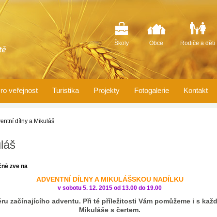
Školy
Obce
Rodiče a děti
ro veřejnost
Turistika
Projekty
Fotogalerie
Kontakt
entní dílny a Mikuláš
láš
čně zve na
ADVENTNÍ DÍLNY A MIKULÁŠSKOU NADÍLKU
v sobotu
5. 12. 2015
od 13.00 do 19.00
ru za
č
í
naj
í
c
í
ho adventu. P
ř
i t
é
p
ř
í
le
ž
itosti V
á
m pom
ů
ž
eme i s kaž
Mikuláše s
č
ertem.