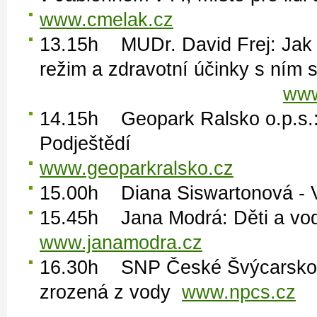
www.cmelak.cz
13.15h MUDr. David Frej: Jak pí
režim a zdravotní
www
14.15h Geopark Ralsko o.p.s.:
Podještědí
www.geoparkralsko.cz
15.00h Diana Siswartonová - V
15.45h Jana Modrá: Děti a vo
www.janamodra.cz
16.30h SNP České Švýcarsko: 
zrozená z vody
www.npcs.cz