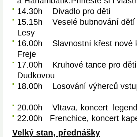
a Hanambatik.Přineste si i vlast
14.30h Divadlo pro dě
15.15h Veselé bubnování dětí i
Lesy
16.00h Slavnostní křest nové 
Freje
17.00h Kruhové tance pro děti i
Dudkovou
18.00h Losování výherců v
20.00h Vltava, koncert lege
22.00h Frenchice, koncert kap
Velký stan, přednášky