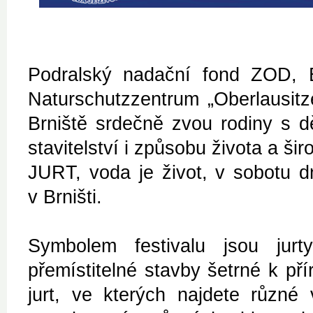
Podralský nadační fond ZOD, E
Naturschutzzentrum „Oberlausitze
Brniště srdečně zvou rodiny s dě
stavitelství i způsobu života a š
JURT, voda je život, v sobotu d
v Brništi.
Symbolem festivalu jsou jurt
přemístitelné stavby šetrné k př
jurt, ve kterých najdete různé 