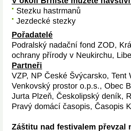
V okolí Brniště můžete navštívi
Stezku hastrmanů
Jezdecké stezky
Pořadatelé
Podralský nadační fond ZOD, Krás
ochrany přírody v Neukirchu, Libe
Partneři
VZP, NP České Švýcarsko, Tent W
Venkovský prostor o.p.s., Obec B
Jurta Plzeň, Českolipský deník,
Pravý domácí časopis, Časopis Kv
Záštitu nad festivalem převzal