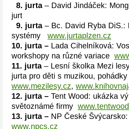
8. jurta
– David Jindáček: Mongo
jurt
9. jurta
– Bc. David Ryba DiS.: 
systémy
www.jurtaplzen.cz
10. jurta –
Lada Cihelníková: Vos
workshopy na různé variace
www
11. jurta
– Lesní školka Mezi les
jurta pro děti s muzikou, pohádky
www.mezilesy.cz
,
www.knihovnaj
12. jurta –
Tent Wood: ukázka výr
světoznámé firmy
www.tentwood
13. jurta –
NP České Švýcarsko: J
www.npcs.cz