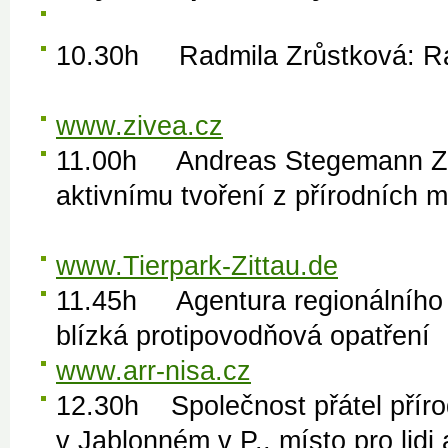
10.30h Radmila Zrůstk
www.zivea.cz
11.00h Andreas Stegemann Zoo 
aktivnímu tvoření z přírodn
www.Tierpark-Zittau.de
11.45h Agentura regionálního r
blízká protipovodň
www.arr-nisa.cz
12.30h Společnost přátel pří
v Jablonném v P., místo pro li