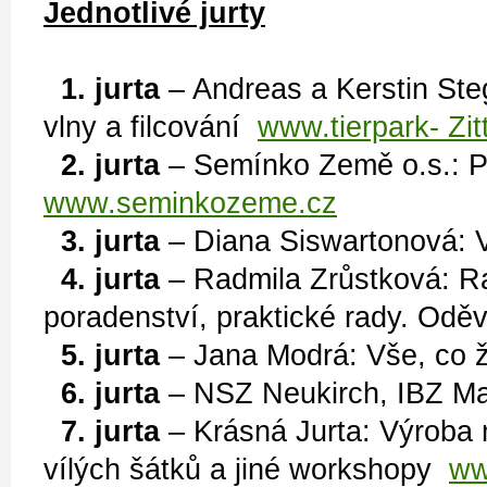
Jednotlivé jurty
1. jurta
– Andreas a Kerstin Ste
vlny a filcování
www.tierpark- Zit
2. jurta
– Semínko Země o.s.: 
www.seminkozeme.cz
3. jurta
– Diana Siswartonová: 
4. jurta
– Radmila Zrůstková: Ra
poradenství, praktické rady. Odě
5. jurta
– Jana Modrá: Vše, c
6. jurta
– NSZ Neukirch, IBZ Ma
7. jurta
– Krásná Jurta: Výroba m
vílých šátků a jiné workshopy
ww