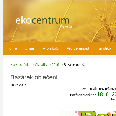
Home
O nás
Pro školy
Pro veřejnost
Turistika
Hlavní stránka
Aktuality
2016
Bazárek oblečení
Bazárek oblečení
18.06.2016
Zveme všechny příznivc
18. 6. 2
Bazárek proběhne
Těš