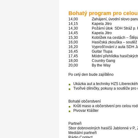
Bohatý program pro celou
14,00 Zahájení, úvodní slovo pana st
14,15 Kapela Jitro
14,30 Požární útok SDH Stráž p. 
14,45 Kapela Jitro
15,30 Koblížek na cestách – Štěpán
16,00 Hasičská zkouška – soutěž pro
16,20 Vyprošťování z auta SDH Jab
16,45 Guitar Tlupa
17,45 Módní přehlídka hasičských 
18,00 Country Gang
20,00 By the Way
Po celý den bude zajištěno
Ukázka aut a techniky HZS Libereckéh
Tvořivé dílničky, pokusy a soutěže pro 
Bohaté občerstvení
Krůtí maso a občerstvení pro celou rod
Pivovar Klášter
Partneři
Sbor dobrovolných hasičů Jablonné v P., Z
Mediální partneři
Rádio Contact