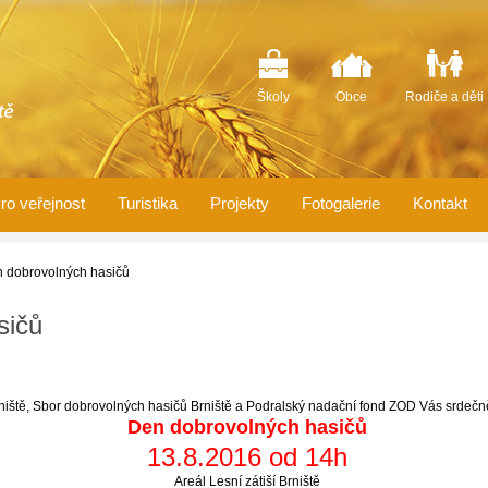
Školy
Obce
Rodiče a děti
ro veřejnost
Turistika
Projekty
Fotogalerie
Kontakt
 dobrovolných hasičů
sičů
iště, Sbor dobrovolných hasičů Brniště a Podralský nadační fond ZOD Vás srdečn
Den dobrovolných hasičů
13.8.2016 od 14h
Areál Lesní zátiší Brniště