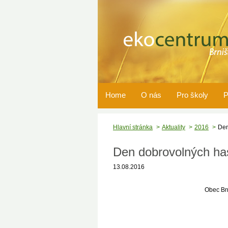
Home
O nás
Pro školy
P
Hlavní stránka
Aktuality
2016
Den
Den dobrovolných ha
13.08.2016
Obec Brn