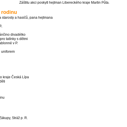
Záštitu akci poskytl hejtman Libereckého kraje Martin Půta.
 rodinu
arosty a hasičů, pana hejtmana
R.
čino divadélko
 tatínky s dětmi
lonné v P.
uniforem
o kraje Česká Lípa
děti
inu
ákupy, Stráž p. R.