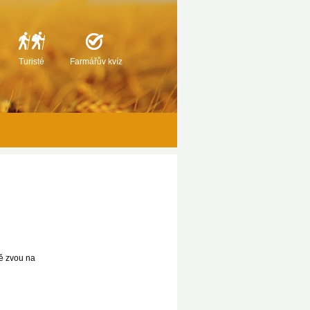
Turisté
Farmářův kvíz
ě zvou na