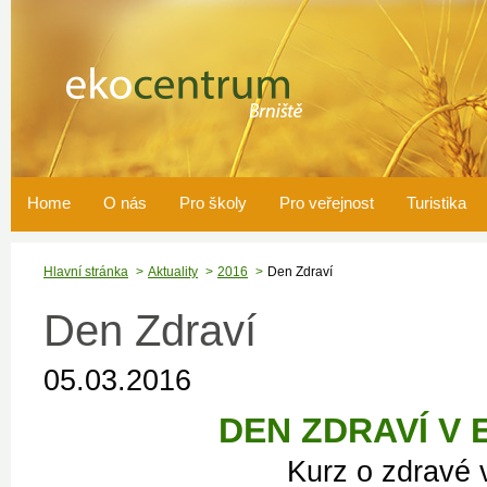
Home
O nás
Pro školy
Pro veřejnost
Turistika
Hlavní stránka
Aktuality
2016
Den Zdraví
Den Zdraví
05.03.2016
DEN ZDRAVÍ V
Kurz o zdravé výživě vh