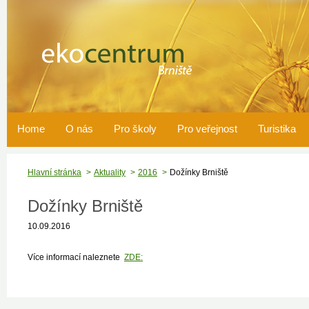
Home
O nás
Pro školy
Pro veřejnost
Turistika
Hlavní stránka
Aktuality
2016
Dožínky Brniště
Dožínky Brniště
10.09.2016
Více informací naleznete
ZDE: