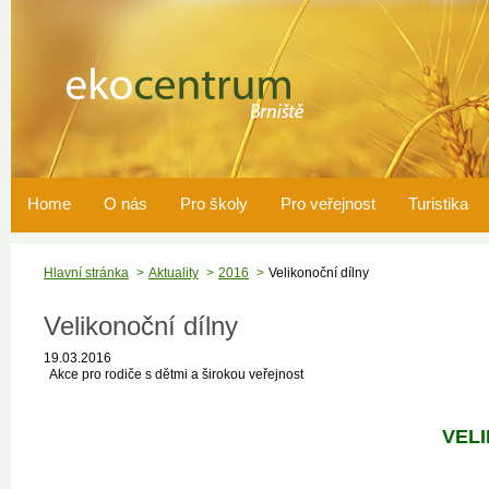
Home
O nás
Pro školy
Pro veřejnost
Turistika
Hlavní stránka
Aktuality
2016
Velikonoční dílny
Velikonoční dílny
19.03.2016
Akce pro rodiče s dětmi a širokou veřejnost
VEL