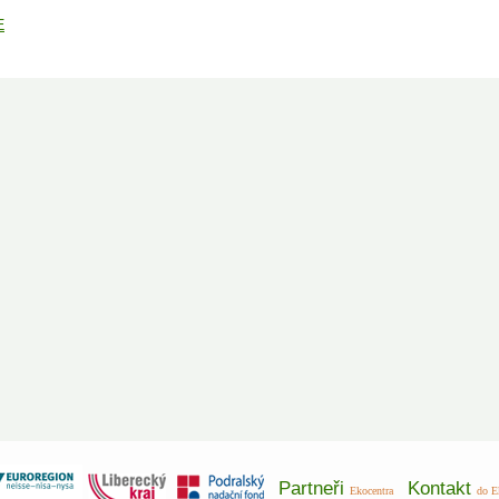
E
Partneři
Kontakt
Ekocentra
do E