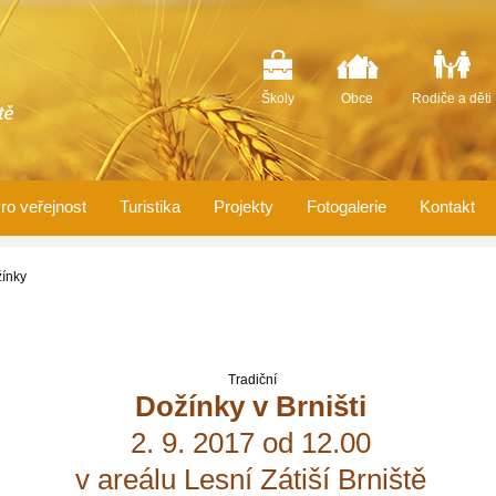
Školy
Obce
Rodiče a děti
ro veřejnost
Turistika
Projekty
Fotogalerie
Kontakt
ínky
Tradiční
Dožínky v Brništi
2. 9. 2017 od 12.00
v areálu Lesní Zátiší Brniště