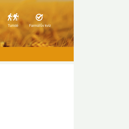
Turisté
Farmářův kvíz