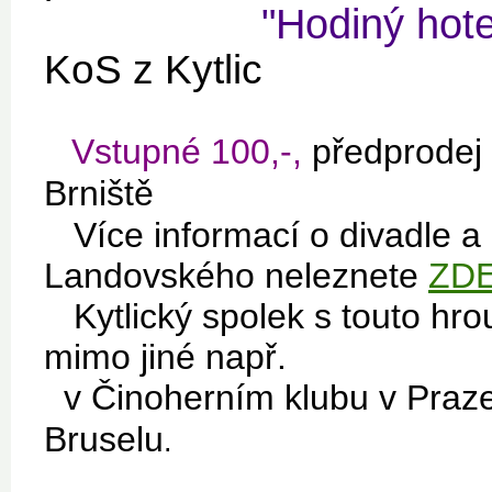
"Hodiný hoteli
KoS z Kytlic
Vstupné 100,-,
předprodej 
Brniště
Více informací o divadle a 
Landovského neleznete
ZD
Kytlický spolek s touto hro
mimo jiné např.
v Činoherním klubu v Praz
Bruselu
.