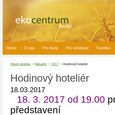
Home
O nás
Pro školy
Pro veřejnost
Turistika
Hlavní stránka
Aktuality
2017
Hodinový hoteliér
Hodinový hoteliér
18.03.2017
18. 3. 2017 od 19.00
pr
představení