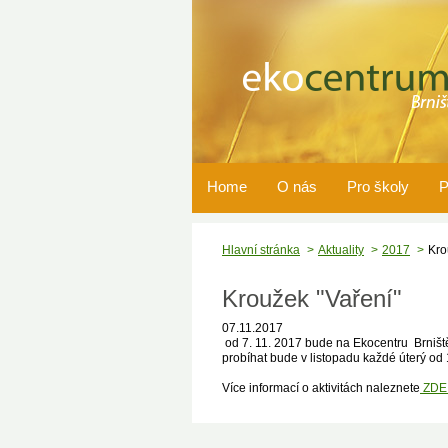
Home
O nás
Pro školy
P
Hlavní stránka
Aktuality
2017
Kro
Kroužek "Vaření"
07.11.2017
od 7. 11. 2017 bude na Ekocentru Brniště
probíhat bude v listopadu každé úterý od 
Více informací o aktivitách naleznete
ZD