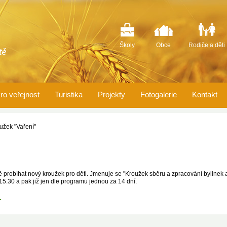
Školy
Obce
Rodiče a děti
ro veřejnost
Turistika
Projekty
Fotogalerie
Kontakt
užek "Vaření"
 probíhat nový kroužek pro děti. Jmenuje se "Kroužek sběru a zpracování bylinek a
15.30 a pak již jen dle programu jednou za 14 dní.
E