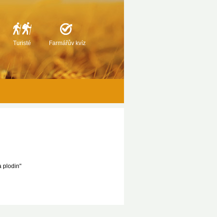
Turisté
Farmářův kvíz
 plodin"