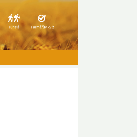
Turisté
Farmářův kvíz