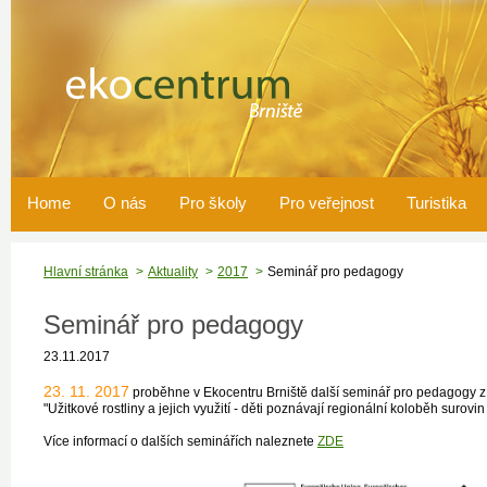
Home
O nás
Pro školy
Pro veřejnost
Turistika
Hlavní stránka
Aktuality
2017
Seminář pro pedagogy
Seminář pro pedagogy
23.11.2017
23. 11. 2017
proběhne v Ekocentru Brniště další seminář pro pedagogy z
"Užitkové rostliny a jejich využití - děti poznávají regionální koloběh surovin
Více informací o dalších seminářích naleznete
ZDE