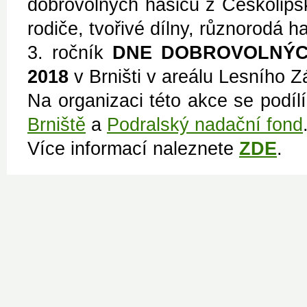
dobrovolných hasičů z Českolipsk
rodiče, tvořivé dílny, různorodá h
3. ročník
DNE DOBROVOLNÝC
2018
v Brništi v areálu Lesního Zá
Na organizaci této akce se podíl
Brniště
a
Podralský nadační fond
Více informací naleznete
ZDE
.