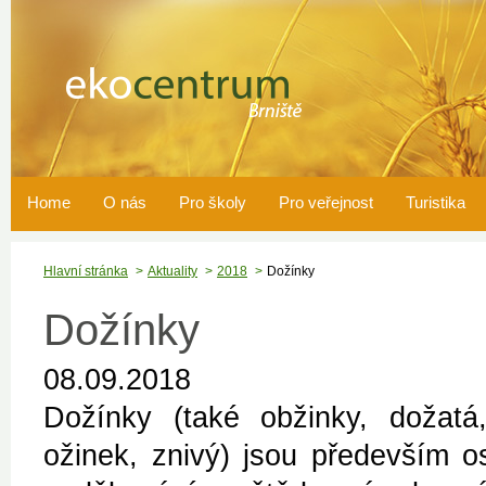
Home
O nás
Pro školy
Pro veřejnost
Turistika
Hlavní stránka
Aktuality
2018
Dožínky
Dožínky
08.09.2018
Dožínky (také obžinky, dožatá
ožinek, znivý) jsou především o