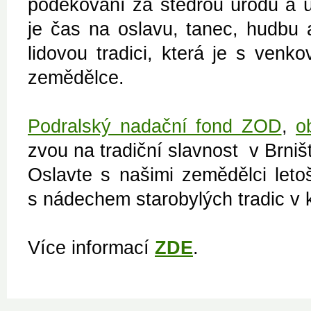
poděkování za štědrou úrodu a ú
je čas na oslavu, tanec, hudbu 
lidovou tradici, která je s venk
zemědělce.
Podralský nadační fond ZOD
,
o
zvou na tradiční slavnost v Brništ
Oslavte s našimi zemědělci letoš
s nádechem starobylých tradic v 
Více informací
ZDE
.