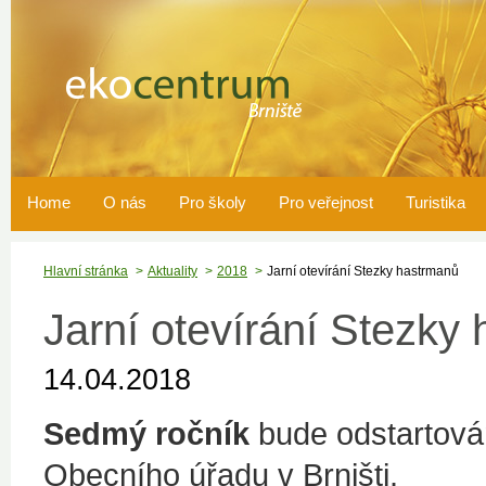
Home
O nás
Pro školy
Pro veřejnost
Turistika
Hlavní stránka
Aktuality
2018
Jarní otevírání Stezky hastrmanů
Jarní otevírání Stezky
14.04.2018
Sedmý ročník
bude odstartov
Obecního úřadu v Brništi.