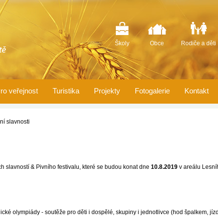
Školy
Obce
Rodiče a děti
ro veřejnost
Turistika
Projekty
Fotogalerie
Kontakt
ní slavnosti
ch slavností & Pivního festivalu, které se budou konat dne
10.8.2019
v areálu Lesníh
ické olympiády - soutěže pro děti i dospělé, skupiny i jednotlivce (hod špalkem, jízd