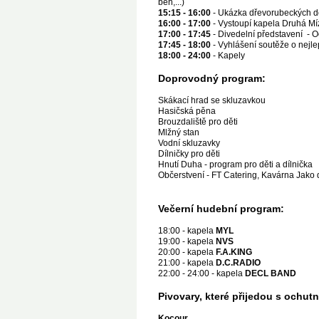
běh,...)
15:15 - 16:00
- Ukázka dřevorubeckých d
16:00 - 17:00
- Vystoupí kapela Druhá Mí
17:00 - 17:45
- Divedelní představení - O
17:45 - 18:00
- Vyhlášení soutěže o nejle
18:00 - 24:00
- Kapely
Doprovodný program:
Skákací hrad se skluzavkou
Hasičská pěna
Brouzdaliště pro děti
Mlžný stan
Vodní skluzavky
Dílničky pro děti
Hnutí Duha - program pro děti a dílnička
Občerstvení - FT Catering, Kavárna Jako d
Večerní hudební program:
18:00 - kapela
MYL
19:00 - kapela
NVS
20:00 - kapela
F.A.KING
21:00 - kapela
D.C.RADIO
22:00 - 24:00 - kapela
DECL BAND
Pivovary, které přijedou s ochut
Kocour