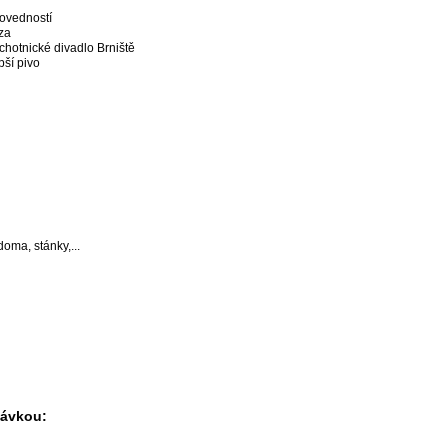
ovedností
za
chotnické divadlo Brniště
pší pivo
oma, stánky,...
návkou: