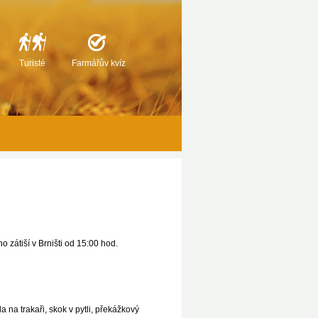
Turisté
Farmářův kvíz
o zátiší v Brništi od 15:00 hod.
a na trakaři, skok v pytli, překážkový