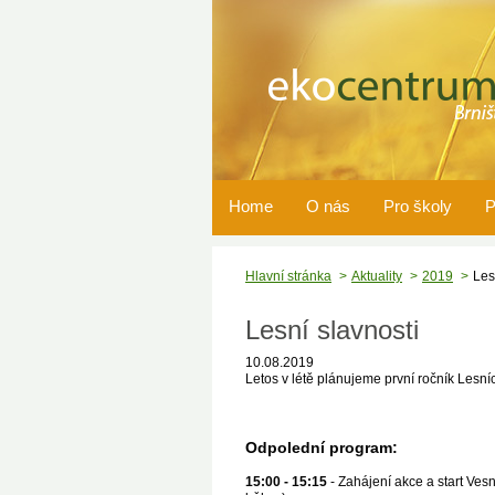
Home
O nás
Pro školy
P
Hlavní stránka
Aktuality
2019
Les
Lesní slavnosti
10.08.2019
Letos v létě plánujeme první ročník Lesní
Odpolední program:
15:00 - 15:15
- Zahájení akce a start Vesn