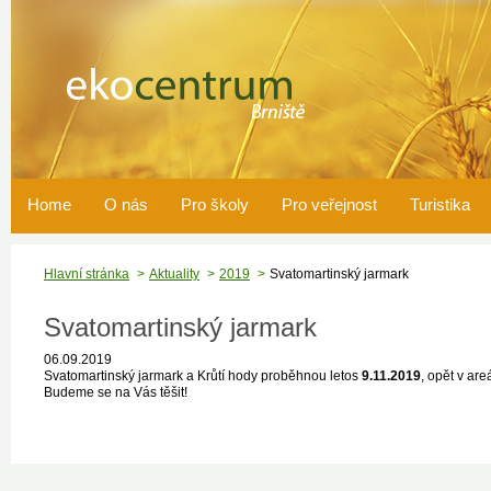
Home
O nás
Pro školy
Pro veřejnost
Turistika
Hlavní stránka
Aktuality
2019
Svatomartinský jarmark
Svatomartinský jarmark
06.09.2019
Svatomartinský jarmark a Krůtí hody proběhnou letos
9.11.2019
, opět v are
Budeme se na Vás těšit!