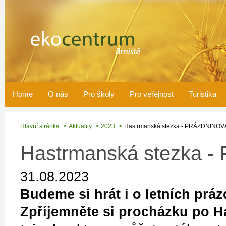
Home
O nás
Pro školy
Pro veřejnost
Turistika
Hlavní stránka
Aktuality
2023
Hastrmanská stezka - PRÁZDNINO
Hastrmanská stezka
31.08.2023
Budeme si hrát i o letních prá
Zpříjemněte si procházku po H