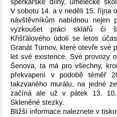
šperkařské dílny, umělecké ško
V sobotu 14. a v neděli 15. října 
návštěvníkům nabídnou nejen p
vyzkoušet práci sklářů či š
Křišťálového údolí se letos úča
Granát Turnov, které otevře své 
let své existence. Své provozy o
Šenova, ta má pro všechny, kro
překvapení v podobě téměř 20
takzvaného murálu, na jedné ze
začíná ale už v pátek 13. 10.,
Skleněné stezky.
Bližší informace naleznete v tis