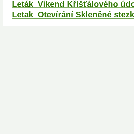
Leták_Víkend Křišťálového údo
Letak_Otevírání Skleněné stezk