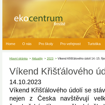
Home
O nás
Pro školy
Pro veřejnost
Turistika
Hlavní stránka
Aktuality
2023
Víkend Křišťálového údolí 14.-15. říj
Víkend Křišťálového údo
14.10.2023
Víkend Křišťálového údolí se stává
nejen z Česka navštěvují velk