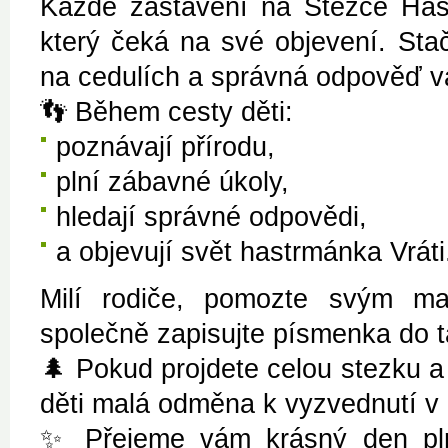
Každé zastavení na Stezce Has
který čeká na své objevení. Stač
na cedulích a správná odpověď v
👣 Během cesty děti:
poznávají přírodu,
plní zábavné úkoly,
hledají správné odpovědi,
a objevují svět hastrmánka Vráti
Milí rodiče, pomozte svým m
společně zapisujte písmenka do t
🌲 Pokud projdete celou stezku a
děti malá odměna k vyzvednutí v
✨ Přejeme vám krásný den plný