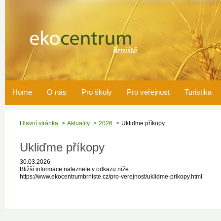
Home
O nás
Pro školy
Pro veřejnost
Turistika
Hlavní stránka
Aktuality
2026
Ukliďme příkopy
Ukliďme příkopy
30.03.2026
Bližší informace naleznete v odkazu níže.
https://www.ekocentrumbrniste.cz/pro-verejnost/uklidme-prikopy.html