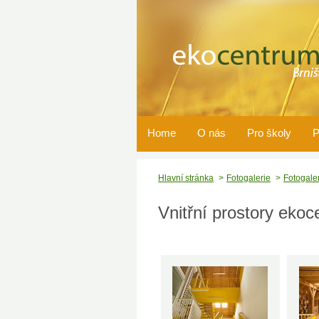
Home
O nás
Pro školy
P
Hlavní stránka
Fotogalerie
Fotogale
Vnitřní prostory ekoc