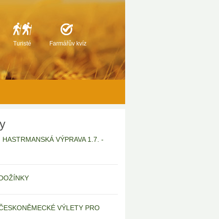
Turisté
Farmářův kvíz
ty
6 | HASTRMANSKÁ VÝPRAVA 1.7. -
| DOŽÍNKY
 | ČESKONĚMECKÉ VÝLETY PRO