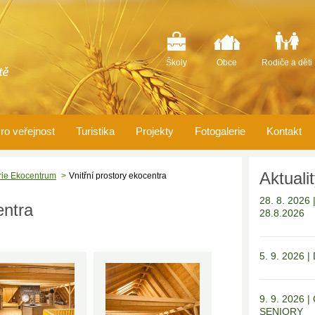
Školy
Obce
Rodiče a děti
ro veřejnost
Turistika
Projekty
Fotogalerie
Kontakt
Aktuali
rie Ekocentrum
Vnitřní prostory ekocentra
28. 8. 202
entra
28.8.2026
5. 9. 2026 
9. 9. 2026
SENIORY