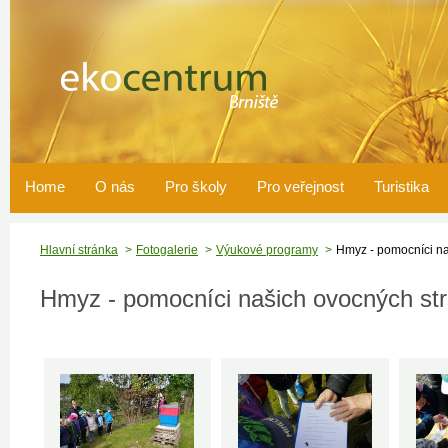
Home
O nás
Pro školy
Pro veřejnost
Turistika
Hlavní stránka
Fotogalerie
Výukové programy
Hmyz - pomocníci n
Hmyz - pomocníci našich ovocných st