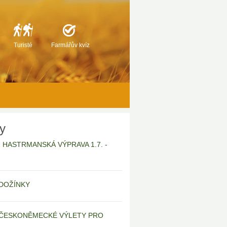
Turisté
Farmářův kvíz
ty
6 | HASTRMANSKÁ VÝPRAVA 1.7. -
| DOŽÍNKY
 | ČESKONĚMECKÉ VÝLETY PRO