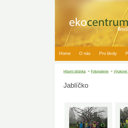
Home
O nás
Pro školy
P
Hlavní stránka
Fotogalerie
Výukové
Jablíčko