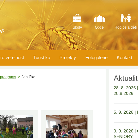
Školy
Obce
Rodiče a děti
ro veřejnost
Turistika
Projekty
Fotogalerie
Kontakt
Aktuali
 programy
Jablíčko
28. 8. 202
28.8.2026
5. 9. 2026 
9. 9. 2026
SENIORY