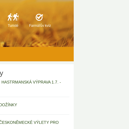
Turisté
Farmářův kvíz
ty
6 | HASTRMANSKÁ VÝPRAVA 1.7. -
| DOŽÍNKY
 | ČESKONĚMECKÉ VÝLETY PRO