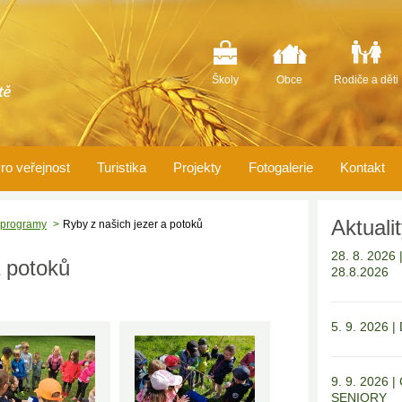
Školy
Obce
Rodiče a děti
ro veřejnost
Turistika
Projekty
Fotogalerie
Kontakt
Aktuali
 programy
Ryby z našich jezer a potoků
28. 8. 202
a potoků
28.8.2026
5. 9. 2026 
9. 9. 2026
SENIORY