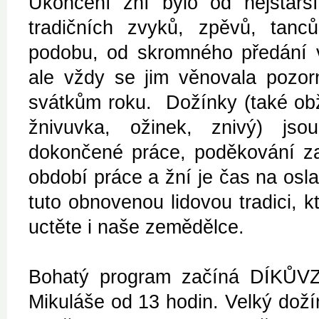
Ukončení žní bylo od nejstar
tradičních zvyků, zpěvů, tan
podobu, od skromného předání v
ale vždy se jim věnovala pozorn
svátkům roku. Dožínky (také obž
žnivuvka, ožinek, znivý) jso
dokončené práce, poděkování za
období práce a žní je čas na osla
tuto obnovenou lidovou tradici, 
uctěte i naše zemědělce.
Bohatý program začíná DÍKŮVZ
Mikuláše od 13 hodin. Velký dož