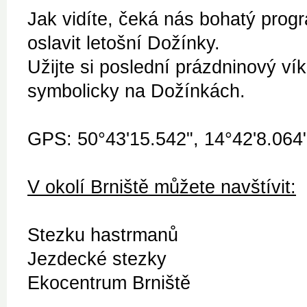
Jak vidíte, čeká nás bohatý progr
oslavit letošní Dožínky.
Užijte si poslední prázdninový ví
symbolicky na Dožínkách.
GPS: 50°43'15.542", 14°42'8.064
V okolí Brniště můžete navštívit:
Stezku hastrmanů
Jezdecké stezky
Ekocentrum Brniště