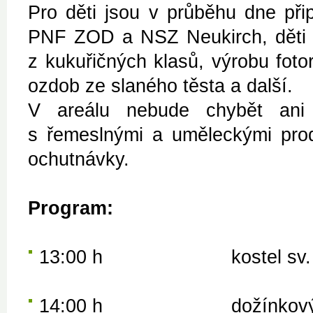
Pro děti jsou v průběhu dne při
PNF ZOD a NSZ Neukirch, děti s
z kukuřičných klasů, výrobu fot
ozdob ze slaného těsta a další.
V areálu nebude chybět ani 
s řemeslnými a uměleckými prod
ochutnávky.
Program:
13:00 h kostel sv
14:00 h dožínkový průvod