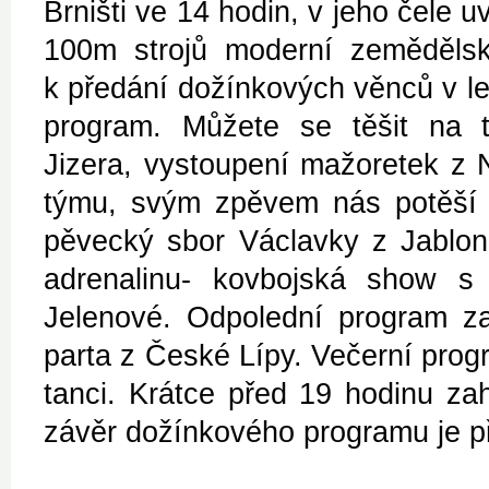
Brništi ve 14 hodin, v jeho čele u
100m strojů moderní zemědělsk
k předání dožínkových věnců v les
program. Můžete se těšit na t
Jizera, vystoupení mažoretek z
týmu, svým zpěvem nás potěší
pěvecký sbor Václavky z Jablon
adrenalinu- kovbojská show s
Jelenové. Odpolední program z
parta z České Lípy. Večerní prog
tanci. Krátce před 19 hodinu za
závěr dožínkového programu je př