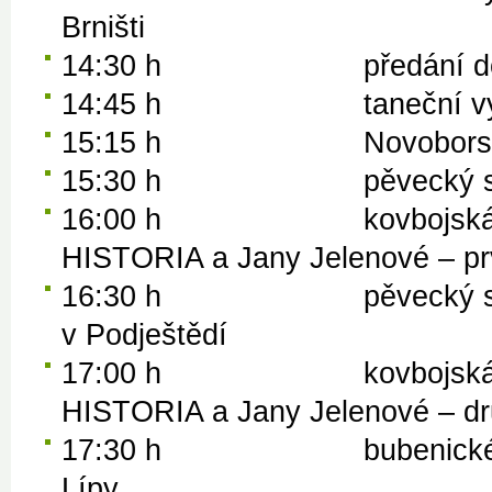
Brništi
14:30 h předání dožínkov
14:45 h taneční vystoupen
15:15 h Novoborské mažo
15:30 h pěvecký sbor 
16:00 h kovbojská show
HISTORIA a Jany Jelenové – pr
16:30 h pěvecký sbor 
v Podještědí
17:00 h kovbojská show
HISTORIA a Jany Jelenové – d
17:30 h bubenické show 
Lípy