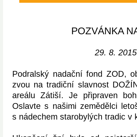
POZVÁNKA NA
29. 8. 201
Podralský nadační fond ZOD, ob
zvou na tradiční slavnost DOŽÍN
areálu Zátiší. Je připraven bo
Oslavte s našimi zemědělci letoš
s nádechem starobylých tradic v 