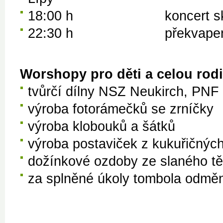
18:00 h koncert skup
22:30 h překvapení n
Worshopy pro děti a celou rod
tvůrčí dílny NSZ Neukirch, PN
výroba fotorámečků se zrníčky
výroba klobouků a šátků
výroba postaviček z kukuřičných
dožínkové ozdoby ze slaného tě
za splněné úkoly tombola odměn