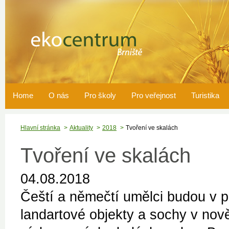
Home
O nás
Pro školy
Pro veřejnost
Turistika
Hlavní stránka
Aktuality
2018
Tvoření ve skalách
Tvoření ve skalách
04.08.2018
Čeští a němečtí umělci budou v p
landartové objekty a sochy v nově