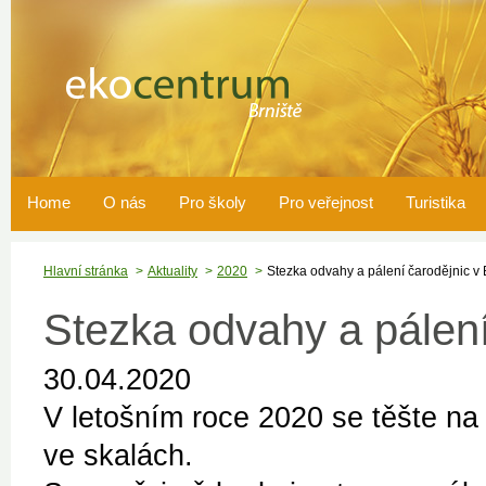
Home
O nás
Pro školy
Pro veřejnost
Turistika
Hlavní stránka
Aktuality
2020
Stezka odvahy a pálení čarodějnic v B
Stezka odvahy a pálení 
30.04.2020
V letošním roce 2020 se těšte n
ve skalách.