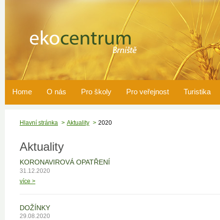
Home
O nás
Pro školy
Pro veřejnost
Turistika
Hlavní stránka
Aktuality
2020
Aktuality
KORONAVIROVÁ OPATŘENÍ
31.12.2020
více >
DOŽÍNKY
29.08.2020