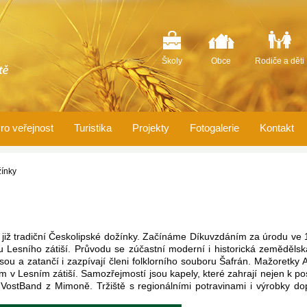
Školy
Obce
Rodiče a děti
ro veřejnost
Turistika
Projekty
Fotogalerie
Kontakt
ínky
t již tradiční Českolipské dožínky. Začínáme Díkuvzdáním za úrodu v
u Lesního zátiší. Průvodu se zúčastní moderní i historická zeměděls
u a zatančí i zazpívají členi folklorního souboru Šafrán. Mažoretky A
 v Lesním zátiší. Samozřejmostí jsou kapely, které zahrají nejen k pos
VostBand z Mimoně. Tržiště s regionálními potravinami i výrobky dopl