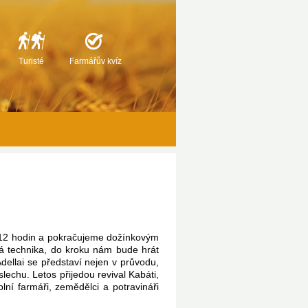
Turisté
Farmářův kvíz
e 12 hodin a pokračujeme dožínkovým
ká technika, do kroku nám bude hrát
dellai se představí nejen v průvodu,
lechu. Letos přijedou revival Kabáti,
ní farmáři, zemědělci a potravináři