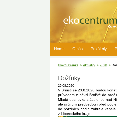
Home
O nás
Pro školy
P
Hlavní stránka
Aktuality
2020
Dož
Dožínky
29.08.2020
V Brništi se 29.8.2020 budou kona
průvodem z návsi Brniště do areál
Mladá dechovka z Jablonce nad Niso
ale svůj um předvedou i před pódiem
do pozdních hodin zahraje kapela 
z Libereckého kraje.