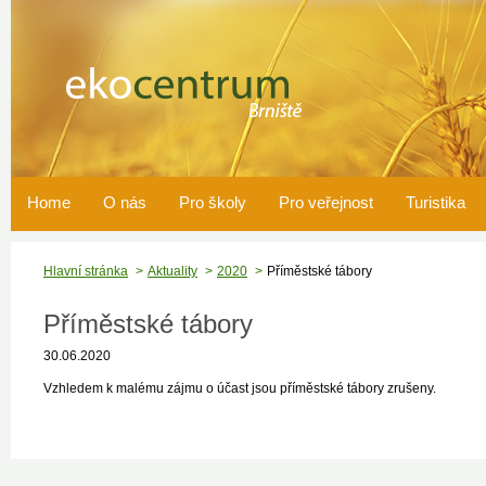
Home
O nás
Pro školy
Pro veřejnost
Turistika
Hlavní stránka
Aktuality
2020
Příměstské tábory
Příměstské tábory
30.06.2020
Vzhledem k malému zájmu o účast jsou příměstské tábory zrušeny.