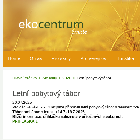
Home
O nás
Pro školy
Pro veřejnost
Turistika
Hlavní stránka
Aktuality
2026
Letní pobytový tábor
Letní pobytový tábor
20.07.2025
Pro děti ve věku 9 - 12 let jsme připravili letní pobytový tábor s tématem "
Za
Tábor
proběhne v termínu
14.7.-18.7.2025.
Bližší informace, přihlášku naleznete v přiložených souborech.
PŘIHLÁŠKA 1