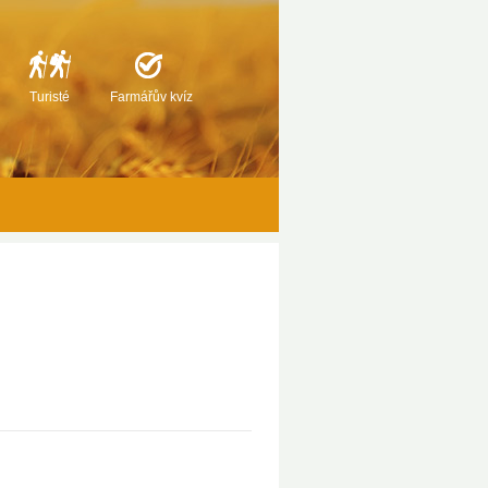
Turisté
Farmářův kvíz